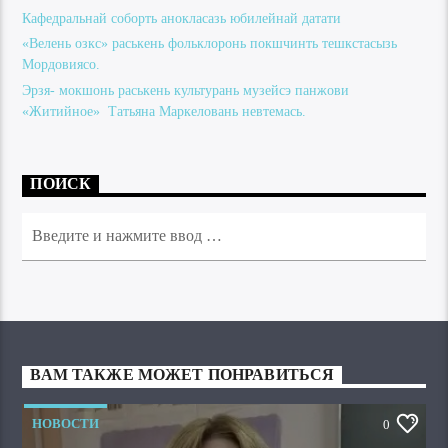
Кафедральнай соборть анокласазь юбилейнай датати
«Велень озкс» раськень фольклоронь покшчинть тешкстасызь
Мордовиясо.
Эрзя- мокшонь раськень культурань музейсэ панжови
«Житийное» Татьяна Маркеловань невтемась.
ПОИСК
ВАМ ТАКЖЕ МОЖЕТ ПОНРАВИТЬСЯ
НОВОСТИ
0