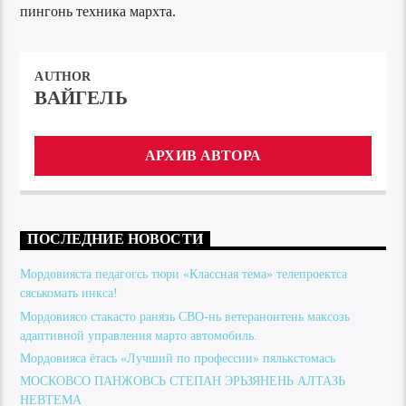
пингонь техника мархта.
AUTHOR
ВАЙГЕЛЬ
АРХИВ АВТОРА
ПОСЛЕДНИЕ НОВОСТИ
Мордовияста педагогсь тюри «Классная тема» телепроектса
сяськомать инкса!
Мордовиясо стакасто ранязь СВО-нь ветеранонтень максозь
адаптивной управления марто автомобиль.
Мордовияса ётась «Лучший по профессии» пялькстомась
МОСКОВСО ПАНЖОВСЬ СТЕПАН ЭРЬЗЯНЕНЬ АЛТАЗЬ
НЕВТЕМА