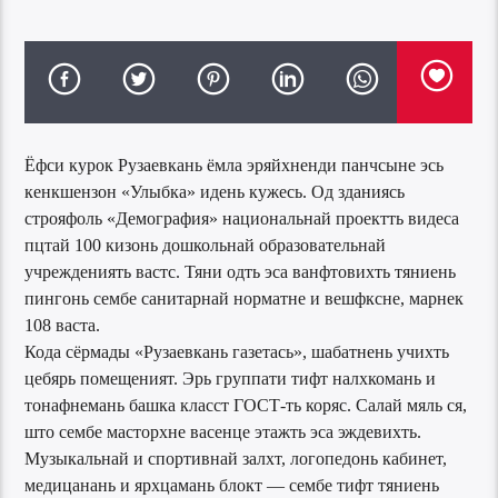
Ёфси курок Рузаевкань ёмла эряйхненди панчсыне эсь
кенкшензон «Улыбка» идень кужесь. Од зданиясь
строяфоль «Демография» национальнай проектть видеса
пцтай 100 кизонь дошкольнай образовательнай
учреждениять вастс. Тяни одть эса ванфтовихть тяниень
пингонь сембе санитарнай норматне и вешфксне, марнек
108 васта.
Кода сёрмады «Рузаевкань газетась», шабатнень учихть
цебярь помещеният. Эрь группати тифт налхкомань и
тонафнемань башка класст ГОСТ-ть коряс. Салай мяль ся,
што сембе масторхне васенце этажть эса эждевихть.
Музыкальнай и спортивнай залхт, логопедонь кабинет,
медицанань и ярхцамань блокт — сембе тифт тяниень