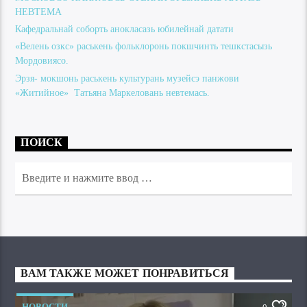
НЕВТЕМА
Кафедральнай соборть анокласазь юбилейнай датати
«Велень озкс» раськень фольклоронь покшчинть тешкстасызь
Мордовиясо.
Эрзя- мокшонь раськень культурань музейсэ панжови
«Житийное» Татьяна Маркеловань невтемась.
ПОИСК
ВАМ ТАКЖЕ МОЖЕТ ПОНРАВИТЬСЯ
НОВОСТИ