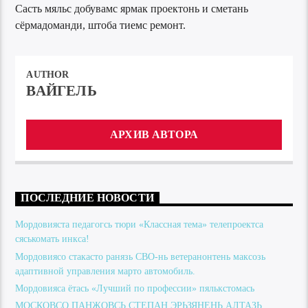
Састь мяльс добувамс ярмак проектонь и сметань
сёрмадоманди, штоба тиемс ремонт.
AUTHOR
ВАЙГЕЛЬ
АРХИВ АВТОРА
ПОСЛЕДНИЕ НОВОСТИ
Мордовияста педагогсь тюри «Классная тема» телепроектса
сяськомать инкса!
Мордовиясо стакасто ранязь СВО-нь ветеранонтень максозь
адаптивной управления марто автомобиль.
Мордовияса ётась «Лучший по профессии» пялькстомась
МОСКОВСО ПАНЖОВСЬ СТЕПАН ЭРЬЗЯНЕНЬ АЛТАЗЬ