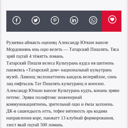
Рузаевка аймакть оцюняц Александр Юткин ванозе
Мордовиянь инь оцю велеть — Татарскяй Пишлять. Тяса
эряй пцтай 4 тёжятть ломань.
Татарскяй Пишля велеса Культурань кудса ня шитнень
панжевсь «Татарский дом» национальнай кульутрань
музей. Ламонц экспонаттнень кандозь велеряйхне, синь
лац няфтьсазь Тат Пишлять культуранц и коензон.
Александр Юткин ванозе Культурань кудть, конань эряви
петемс. Эряви полафтомс инженернай
коммуникациятнень, зрительнай оцю и ёмла залхнень.
ДК-в сашендыхть итть, тефне вятевихть эрь кодама
направления коре, панжатт 13 клубнай формирования,
эзост якай пцтай 500 ломань.