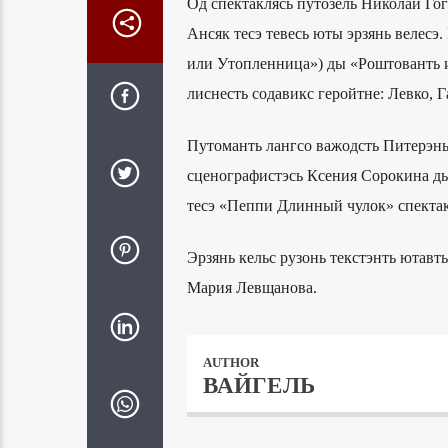
Од спектаклясь путозель Николай Гог
Ансяк тесэ тевесь юты эрзянь велесэ
или Утопленница») ды «Роштованть и
лиснесть содавикс геройтне: Левко, Г
Путоманть лангсо важодсть Питерэнь
сценографистэсь Ксения Сорокина ды
тесэ «Пеппи Длинный чулок» спектак
Эрзянь кельс рузонь текстэнть ютавт
Мария Левщанова.
AUTHOR
ВАЙГЕЛЬ