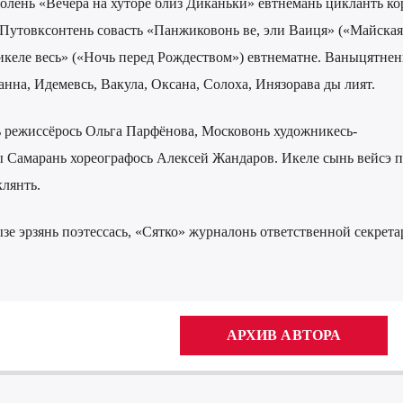
олень «Вечера на хуторе близ Диканьки» евтнемань цикланть ко
. Путовксонтень совасть «Панжиковонь ве, эли Ваиця» («Майская
келе весь» («Ночь перед Рождеством») евтнематне. Ваныцятнен
анна, Идемевсь, Вакула, Оксана, Солоха, Инязорава ды лият.
 режиссёрось Ольга Парфёнова, Московонь художникесь-
 Самарань хореографось Алексей Жандаров. Икеле сынь вейсэ 
лянть.
ызе эрзянь поэтессась, «Сятко» журналонь ответственной секрета
АРХИВ АВТОРА