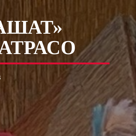
АШАТ»
АТРАСО
3