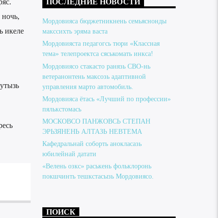
ряс.
ПОСЛЕДНИЕ НОВОСТИ
 ночь,
Мордовияса бюджетникнень семьяснонды
ь икеле
макссихть эряма васта
Мордовияста педагогсь тюри «Классная
тема» телепроектса сяськомать инкса!
Мордовиясо стакасто ранязь СВО-нь
ветеранонтень максозь адаптивной
путызь
управления марто автомобиль.
Мордовияса ётась «Лучший по профессии»
пялькстомась
МОСКОВСО ПАНЖОВСЬ СТЕПАН
ресь
ЭРЬЗЯНЕНЬ АЛТАЗЬ НЕВТЕМА
Кафедральнай соборть анокласазь
юбилейнай датати
«Велень озкс» раськень фольклоронь
покшчинть тешкстасызь Мордовиясо.
ПОИСК