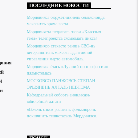
ПОСЛЕДНИЕ НОВОСТИ
Мордовияса бюджетникнень семьяснонды
макссихть эряма васта
Мордовияста педагогсь тюри «Классная
тема» телепроектса сяськомать инкса!
Мордовиясо стакасто ранязь СВО-нь
ветеранонтень максозь адаптивной
управления марто автомобиль.
довия
Мордовияса ётась «Лучший по профессии»
ей
пялькстомась
й
МОСКОВСО ПАНЖОВСЬ СТЕПАН
ЭРЬЗЯНЕНЬ АЛТАЗЬ НЕВТЕМА
ни
Кафедральнай соборть анокласазь
юбилейнай датати
«Велень озкс» раськень фольклоронь
покшчинть тешкстасызь Мордовиясо.