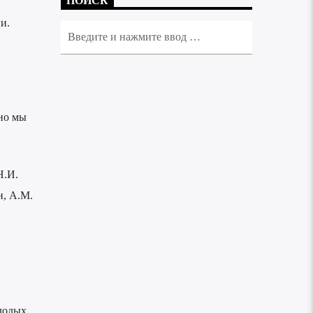
ПОИСК
и.
но мы
Н.И.
н, А.М.
лодых