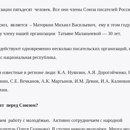
зации пятьдесят человек. Все они члены Союза писателей Росси
оюз, является – Маторкин Михаил Васильевич, ему в этом году
у члену нашей организации Татьяне Маланьчевой — 30 лет.
 действуют одновременно несколько писательских организаций, 
ас национальная республика.
 известные в регионе люди: К.А. Нуянзин, А.Я. Дорогойченко, 
нин, С.Е. Вечканов, А.К. Мартынов, И.М. Девин, И.А. Калинки
хин.
оят перед Союзом?
аем работу с молодёжью. Активно сотрудничаем с народной
водитель Олеся Галанова). В студии немало молодёжи. Много мо