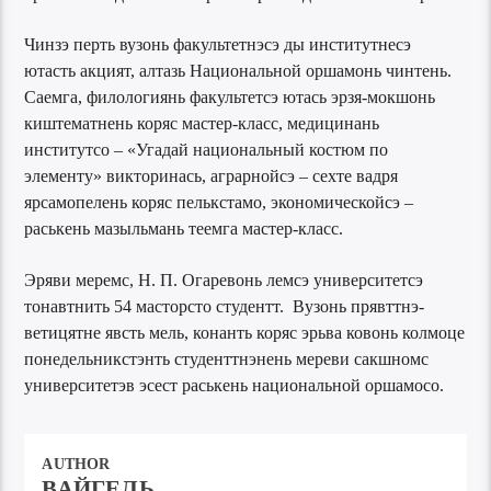
Чинзэ перть вузонь факультетнэсэ ды институтнесэ
ютасть акцият, алтазь Национальной оршамонь чинтень.
Саемга, филологиянь факультетсэ ютась эрзя-мокшонь
киштематнень коряс мастер-класс, медицинань
институтсо – «Угадай национальный костюм по
элементу» викторинась, аграрнойсэ – сехте вадря
ярсамопелень коряс пелькстамо, экономическойсэ –
раськень мазыльмань теемга мастер-класс.
Эряви меремс, Н. П. Огаревонь лемсэ университетсэ
тонавтнить 54 масторсто студентт. Вузонь прявттнэ-
ветицятне явсть мель, конанть коряс эрьва ковонь колмоце
понедельникстэнть студенттнэнень мереви сакшномс
университетэв эсест раськень национальной оршамосо.
AUTHOR
ВАЙГЕЛЬ