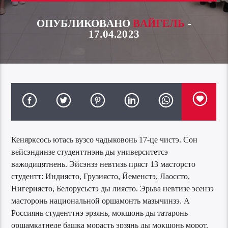
ОПУБЛИКОВАНО
ВАЙГЕЛЬ
-
17.04.2023
Кенярксось ютась вузсо чадыковонь 17-це чистэ. Сон
вейсэндинзе студенттнэнь ды университетсэ
важодицятнень. Эйсэнзэ невтизь пряст 13 масторсто
студентт: Индиясто, Грузиясто, Йеменстэ, Лаоссто,
Нигериясто, Белорусьстэ ды лиясто. Эрьва невтизе эсензэ
масторонь национальной оршамонть мазычинзэ. А
Россиянь студенттнэ эрзянь, мокшонь ды татаронь
оршамкатнеде башка морасть эрзянь ды мокшонь морот.