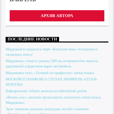
АРХИВ АВТОРА
ПОСЛЕДНИЕ НОВОСТИ
Мордовияста педагогсь тюри «Классная тема» телепроектса
сяськомать инкса!
Мордовиясо стакасто ранязь СВО-нь ветеранонтень максозь
адаптивной управления марто автомобиль.
Мордовияса ётась «Лучший по профессии» пялькстомась
МОСКОВСО ПАНЖОВСЬ СТЕПАН ЭРЬЗЯНЕНЬ АЛТАЗЬ
НЕВТЕМА
Кафедральнай соборть анокласазь юбилейнай датати
«Велень озкс» раськень фольклоронь покшчинть тешкстасызь
Мордовиясо.
Эрзя- мокшонь раськень культурань музейсэ панжови