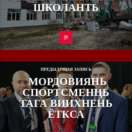
ШКОЛАНТЬ
ПРЕДЫДУЩАЯ ЗАПИСЬ
МОРДОВИЯНЬ
СПОРТСМЕНЦЬ
ТАГА ВИИХНЕНЬ
ЁТКСА