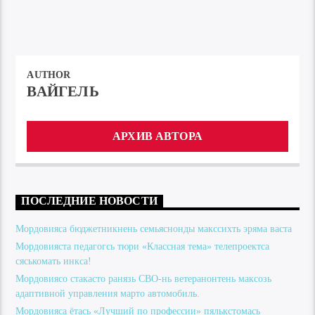
AUTHOR
ВАЙГЕЛЬ
АРХИВ АВТОРА
ПОСЛЕДНИЕ НОВОСТИ
Мордовияса бюджетникнень семьяснонды макссихть эряма васта
Мордовияста педагогсь тюри «Классная тема» телепроектса
сяськомать инкса!
Мордовиясо стакасто ранязь СВО-нь ветеранонтень максозь
адаптивной управления марто автомобиль.
Мордовияса ётась «Лучший по профессии» пялькстомась