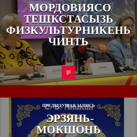
МОРДОВИЯСО
ТЕШКСТАСЫЗЬ
ФИЗКУЛЬТУРНИКЕНЬ
ЧИНТЬ
ПРЕДЫДУЩАЯ ЗАПИСЬ
ЭРЗЯНЬ-
МОКШОНЬ