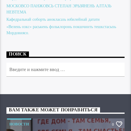
МОСКОВСО ПАНЖОВСЬ СТЕПАН ЭРЬЗЯНЕНЬ АЛТАЗЬ
НЕВТЕМА
Кафедральнай соборть анокласазь юбилейнай датати
«Велень озкс» раськень фольклоронь покшчинть тешкстасызь
Мордовиясо.
ПОИСК
ВАМ ТАКЖЕ МОЖЕТ ПОНРАВИТЬСЯ
НОВОСТИ
0