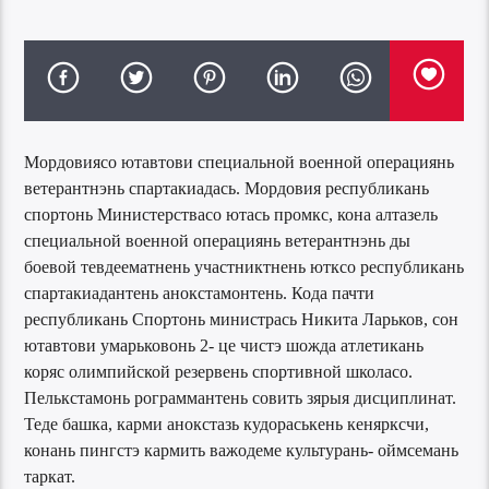
Мордовиясо ютавтови специальной военной операциянь
ветерантнэнь спартакиадась. Мордовия республикань
спортонь Министерствасо ютась промкс, кона алтазель
специальной военной операциянь ветерантнэнь ды
боевой тевдеематнень участниктнень ютксо республикань
спартакиадантень анокстамонтень. Кода пачти
республикань Спортонь министрась Никита Ларьков, сон
ютавтови умарьковонь 2- це чистэ шожда атлетикань
коряс олимпийской резервень спортивной школасо.
Пелькстамонь рограммантень совить зярыя дисциплинат.
Теде башка, карми анокстазь кудораськень кенярксчи,
конань пингстэ кармить важодеме культурань- оймсемань
таркат.