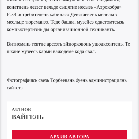
конатнень лезэст вельде сыцятне несызь «Аэрокобра»
Р-39 истребителень кабинасо Девятаевень менельсэ
меельце тюреманзо. Теде башка, музейсэ одкстомтсызь
компьютертнэнь ды организационной техниканть.
Витнемань тевтне арсезть эйзюрковонь ушодксонтень. Те
шкане музеесь карми важодеме кода свал.
Фотографиясь саезь Торбеевань буень администрациянь
сайтстэ
AUTHOR
ВАЙГЕЛЬ
АРХИВ АВТОРА