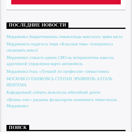
ПОСЛЕДНИЕ НОВОСТИ
Мордовияса бюджетникнень семьяснонды макссихть эряма васта
Мордовияста педагогсь тюри «Классная тема» телепроектса
сяськомать инкса!
Мордовиясо стакасто ранязь СВО-нь ветеранонтень максозь
адаптивной управления марто автомобиль.
Мордовияса ётась «Лучший по профессии» пялькстомась
МОСКОВСО ПАНЖОВСЬ СТЕПАН ЭРЬЗЯНЕНЬ АЛТАЗЬ
НЕВТЕМА
Кафедральнай соборть анокласазь юбилейнай датати
«Велень озкс» раськень фольклоронь покшчинть тешкстасызь
Мордовиясо.
ПОИСК