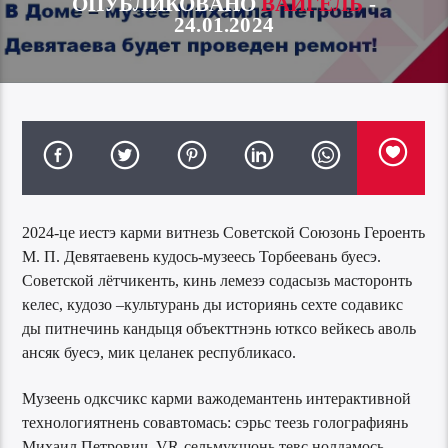
ОПУБЛИКОВАНО
ВАЙГЕЛЬ
-
24.01.2024
2024-це иестэ карми витнезь Советской Союзонь Героенть
М. П. Девятаевень кудось-музеесь Торбеевань буесэ.
Советской лётчикенть, кинь лемезэ содасызь масторонть
келес, кудозо –культурань ды историянь сехте содавикс
ды питнечинь кандыця объекттнэнь ютксо вейкесь аволь
ансяк буесэ, мик целанек республикасо.
Музеень одксчикс карми важодемантень интерактивной
технологиятнень совавтомась: сэрьс теезь голографиянь
Михаил Петрович, VR-сельмукшонь тевс нолдамось,