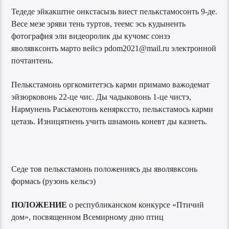
Тедеде эйкакштне онкстасызь виест пелькстамосонть 9-де.
Весе мезе эряви тень туртов, теемс эсь кудыненть
фотография эли видеоролик ды кучомс сонзэ
яволявксонть марто вейсэ pdom2021@mail.ru электронной
почтантень.
Пелькстамонь оргкомитетэсь карми примамо важодемат
эйзюрковонь 22-це чис. Ды чадыковонь 1-це чистэ,
Нармунень Раськеютонь кеняркссто, пелькстамось карми
цетазь. Изницятнень учить шнамонь коневт ды казнеть.
Седе тов пелькстамонь положениясь ды яволявксонь
формась (рузонь кельсэ)
ПОЛОЖЕНИЕ
о республиканском конкурсе «Птичий
дом», посвященном Всемирному дню птиц