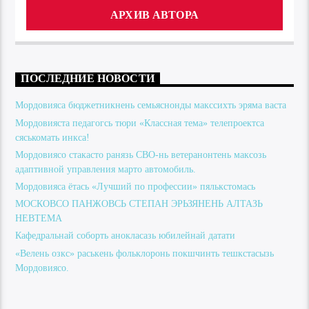
АРХИВ АВТОРА
ПОСЛЕДНИЕ НОВОСТИ
Мордовияса бюджетникнень семьяснонды макссихть эряма васта
Мордовияста педагогсь тюри «Классная тема» телепроектса
сяськомать инкса!
Мордовиясо стакасто ранязь СВО-нь ветеранонтень максозь
адаптивной управления марто автомобиль.
Мордовияса ётась «Лучший по профессии» пялькстомась
МОСКОВСО ПАНЖОВСЬ СТЕПАН ЭРЬЗЯНЕНЬ АЛТАЗЬ
НЕВТЕМА
Кафедральнай соборть анокласазь юбилейнай датати
«Велень озкс» раськень фольклоронь покшчинть тешкстасызь
Мордовиясо.