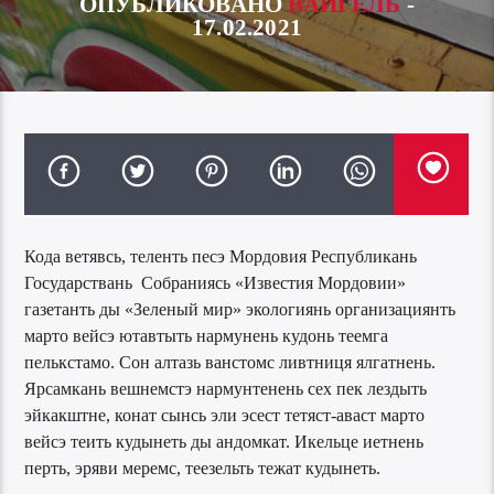
ОПУБЛИКОВАНО
ВАЙГЕЛЬ
-
17.02.2021
Кода ветявсь, теленть песэ Мордовия Республикань
Государствань Собраниясь «Известия Мордовии»
газетанть ды «Зеленый мир» экологиянь организациянть
марто вейсэ ютавтыть нармунень кудонь теемга
пелькстамо. Сон алтазь ванстомс ливтниця ялгатнень.
Ярсамкань вешнемстэ нармунтенень сех пек лездыть
эйкакштне, конат сынсь эли эсест тетяст-аваст марто
вейсэ теить кудынеть ды андомкат. Икельце иетнень
перть, эряви меремс, теезельть тежат кудынеть.