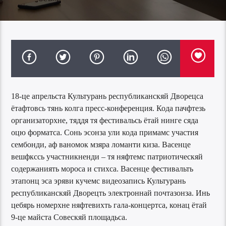
18-це апрельста Культурань республиканскяй Дворецса
ётафтовсь тянь колга пресс-конференция. Кода пачфтезь
организаторхне, тяддя тя фестивальсь ётай нинге сяда
оцю форматса. Сонь эсонза ули кода примамс участия
сембонди, аф ваномок мзяра ломанти киза. Васенце
вешфкссь участникненди – тя няфтемс патриотическяй
содержаниять мороса и стихса. Васенце фестивальть
этапонц эса эряви кучемс видеозапись Культурань
республиканскяй Дворецть электроннай почтазонза. Инь
цебярь номерхне няфтевихть гала-концертса, конац ётай
9-це майста Совескяй площадьса.