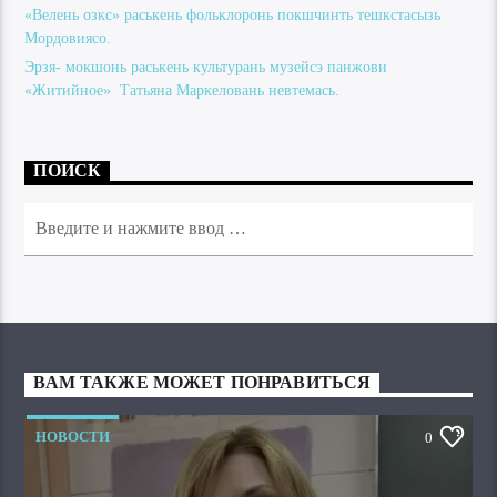
«Велень озкс» раськень фольклоронь покшчинть тешкстасызь
Мордовиясо.
Эрзя- мокшонь раськень культурань музейсэ панжови
«Житийное» Татьяна Маркеловань невтемась.
ПОИСК
ВАМ ТАКЖЕ МОЖЕТ ПОНРАВИТЬСЯ
НОВОСТИ
0