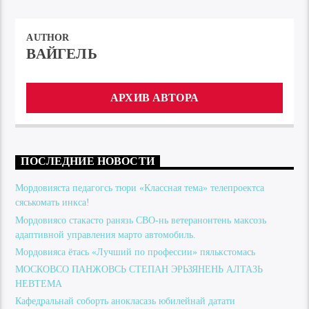
AUTHOR
ВАЙГЕЛЬ
АРХИВ АВТОРА
ПОСЛЕДНИЕ НОВОСТИ
Мордовияста педагогсь тюри «Классная тема» телепроектса
сяськомать инкса!
Мордовиясо стакасто ранязь СВО-нь ветеранонтень максозь
адаптивной управления марто автомобиль.
Мордовияса ётась «Лучший по профессии» пялькстомась
МОСКОВСО ПАНЖОВСЬ СТЕПАН ЭРЬЗЯНЕНЬ АЛТАЗЬ
НЕВТЕМА
Кафедральнай соборть анокласазь юбилейнай датати