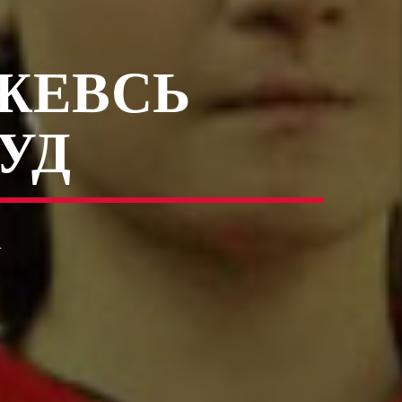
ЖЕВСЬ
УД
1