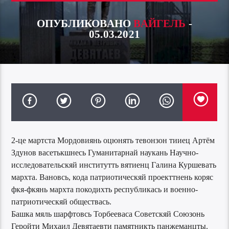
ОПУБЛИКОВАНО
ВАЙГЕЛЬ
-
05.03.2021
2-це мартста Мордовиянь оцюнять тевонзон тииец Артём
Здунов васетькшнесь Гуманитарнай наукань Научно-
исследовательскяй институтть вятиенц Галина Куршевать
мархта. Вановсь, кода патриотическяй проекттнень коряс
фкя-фкянь мархта покодихть республикась и военно-
патриотическяй обществась.
Башка мяль шарфтовсь Торбееваса Советскяй Союзонь
Геройти Михаил Девятаевти памятникть панжеманцты.