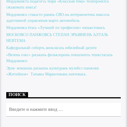
Мордовияста педагогсь тюри «Классная тема» телепроектса
сяськомать инкса!
Мордовиясо стакасто ранязь СВО-нь ветеранонтень максозь
адаптивной управления марто автомобиль.
Мордовияса ётась «Лучший по профессии» пялькстомась
МОСКОВСО ПАНЖОВСЬ СТЕПАН ЭРЬЗЯНЕНЬ АЛТАЗЬ
НЕВТЕМА
Кафедральнай соборть анокласазь юбилейнай датати
«Велень озкс» раськень фольклоронь покшчинть тешкстасызь
Мордовиясо.
Эрзя- мокшонь раськень культурань музейсэ панжови
«Житийное» Татьяна Маркеловань невтемась.
ПОИСК