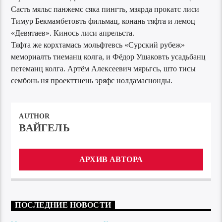
Састь мяльс панжемс сяка пингть, мзярда прокатс лиси
Тимур Бекмамбетовть фильмац, конань тяфта и лемоц
«Девятаев». Кинось лиси апрельста.
Тяфта же корхтамась мольфтевсь «Сурский рубеж»
мемориалть тиеманц колга, и Фёдор Ушаковть усадьбанц
петеманц колга. Артём Алексеевич мярьгсь, што тисы
сембонь ня проекттнень эряфс нолдамаснонды.
AUTHOR
ВАЙГЕЛЬ
АРХИВ АВТОРА
ПОСЛЕДНИЕ НОВОСТИ