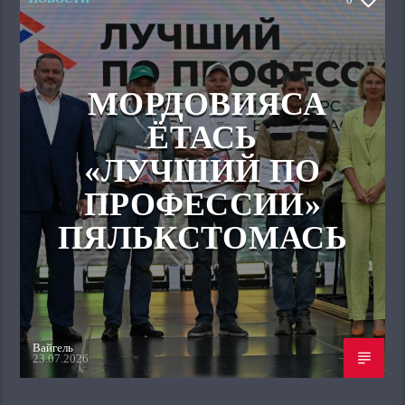
МОРДОВИЯСА
ЁТАСЬ
«ЛУЧШИЙ ПО
ПРОФЕССИИ»
ПЯЛЬКСТОМАСЬ
Вайгель
23.07.2026