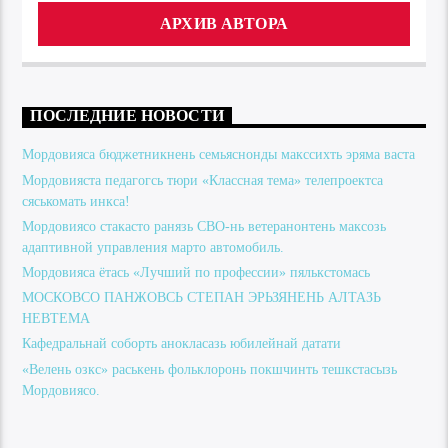
АРХИВ АВТОРА
ПОСЛЕДНИЕ НОВОСТИ
Мордовияса бюджетникнень семьяснонды макссихть эряма васта
Мордовияста педагогсь тюри «Классная тема» телепроектса
сяськомать инкса!
Мордовиясо стакасто ранязь СВО-нь ветеранонтень максозь
адаптивной управления марто автомобиль.
Мордовияса ётась «Лучший по профессии» пялькстомась
МОСКОВСО ПАНЖОВСЬ СТЕПАН ЭРЬЗЯНЕНЬ АЛТАЗЬ
НЕВТЕМА
Кафедральнай соборть анокласазь юбилейнай датати
«Велень озкс» раськень фольклоронь покшчинть тешкстасызь
Мордовиясо.