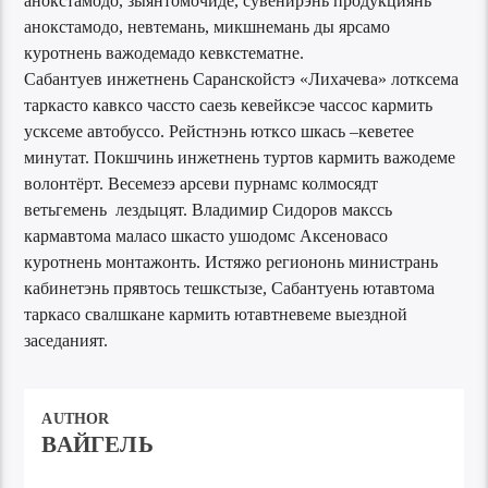
анокстамодо, зыянтомочиде, сувенирэнь продукциянь
анокстамодо, невтемань, микшнемань ды ярсамо
куротнень важодемадо кевкстематне.
Сабантуев инжетнень Саранскойстэ «Лихачева» лотксема
таркасто кавксо чассто саезь кевейксэе чассос кармить
усксеме автобуссо. Рейстнэнь ютксо шкась –кеветее
минутат. Покшчинь инжетнень туртов кармить важодеме
волонтёрт. Весемезэ арсеви пурнамс колмосядт
ветьгемень лездыцят. Владимир Сидоров макссь
кармавтома маласо шкасто ушодомс Аксеновасо
куротнень монтажонть. Истяжо региононь министрань
кабинетэнь прявтось тешкстызе, Сабантуень ютавтома
таркасо свалшкане кармить ютавтневеме выездной
заседаният.
AUTHOR
ВАЙГЕЛЬ