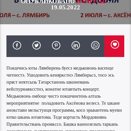
ОПУБЛИКОВАНО
ВАЙГЕЛЬ
-
19.05.2022
Покшчись юты Лямбирень буесэ медьковонь васенце
читнестэ. Ушодовить кеняркстнэ Лямбирьсэ, тосо эсь
пряст невтсызь Татарстанонь шкинемань
вейспурнавксстнэ, конатне ютавтыть концерт.
Медьковонь омбоце чистэ покшчинтень алтазь
мероприятиятне поладовить Аксёнова велесэ. Те шкане
анокстави мельстуиця программа, косо эрьвантень муеви
ютко шкань ютавтома. Теде кортасть Мордовиянь
Правительствань промкссо. Башка ваннозельть таркань