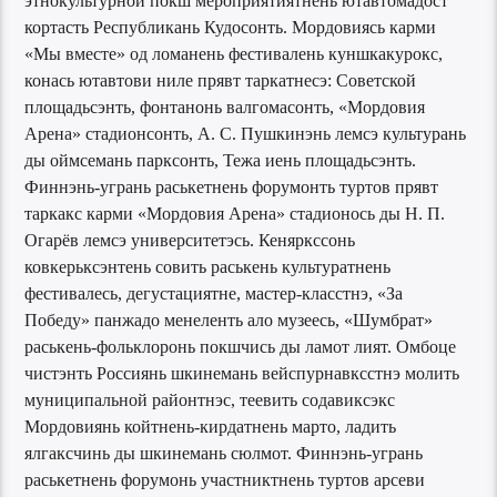
этнокультурной покш мероприятиятнень ютавтомадост
кортасть Республикань Кудосонть. Мордовиясь карми
«Мы вместе» од ломанень фестивалень куншкакурокс,
конась ютавтови ниле прявт таркатнесэ: Советской
площадьсэнть, фонтанонь валгомасонть, «Мордовия
Арена» стадионсонть, А. С. Пушкинэнь лемсэ культурань
ды оймсемань парксонть, Тежа иень площадьсэнть.
Финнэнь-угрань раськетнень форумонть туртов прявт
таркакс карми «Мордовия Арена» стадионось ды Н. П.
Огарёв лемсэ университетэсь. Кеняркссонь
ковкерьксэнтень совить раськень культуратнень
фестивалесь, дегустациятне, мастер-класстнэ, «За
Победу» панжадо менеленть ало музеесь, «Шумбрат»
раськень-фольклоронь покшчись ды ламот лият. Омбоце
чистэнть Россиянь шкинемань вейспурнавксстнэ молить
муниципальной районтнэс, теевить содавиксэкс
Мордовиянь койтнень-кирдатнень марто, ладить
ялгаксчинь ды шкинемань сюлмот. Финнэнь-угрань
раськетнень форумонь участниктнень туртов арсеви