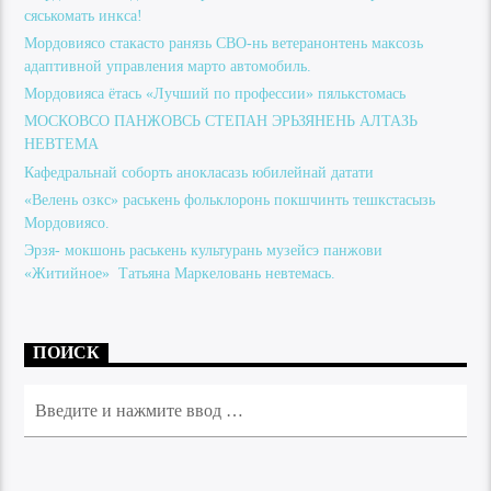
сяськомать инкса!
Мордовиясо стакасто ранязь СВО-нь ветеранонтень максозь
адаптивной управления марто автомобиль.
Мордовияса ётась «Лучший по профессии» пялькстомась
МОСКОВСО ПАНЖОВСЬ СТЕПАН ЭРЬЗЯНЕНЬ АЛТАЗЬ
НЕВТЕМА
Кафедральнай соборть анокласазь юбилейнай датати
«Велень озкс» раськень фольклоронь покшчинть тешкстасызь
Мордовиясо.
Эрзя- мокшонь раськень культурань музейсэ панжови
«Житийное» Татьяна Маркеловань невтемась.
ПОИСК