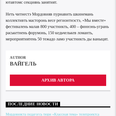
ютавтомс секциянь занятият.
Неть читнестэ Мордовияв пурнавить шкинемань
коллективть масторонь весе регионтнэстэ, «Мы вместе»
фестивалень малав 800 участникть, 400 – финнэнь-угрань
раськетнень форумонь, 150 кедьчелькев ломанть,
мероприятиятень 50 тежадо ламо участникть ды ваныцят.
AUTHOR
ВАЙГЕЛЬ
АРХИВ АВТОРА
ПОСЛЕДНИЕ НОВОСТИ
Мордовияста педагогсь тюри «Классная тема» телепроектса