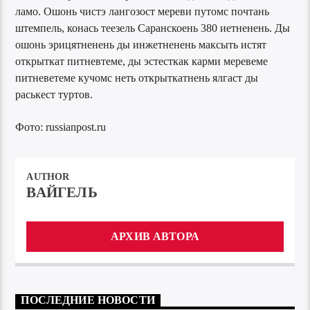
ламо. Ошонь чистэ лангозост мереви путомс почтань
штемпель, конась теезель Саранскоень 380 иетненень. Ды
ошонь эрицятненень ды инжетненень максыть истят
открыткат питневтеме, ды эстесткак карми меревеме
питневетеме кучомс неть открыткатнень ялгаст ды
раськест туртов.
Фото: russianpost.ru
AUTHOR
ВАЙГЕЛЬ
АРХИВ АВТОРА
ПОСЛЕДНИЕ НОВОСТИ