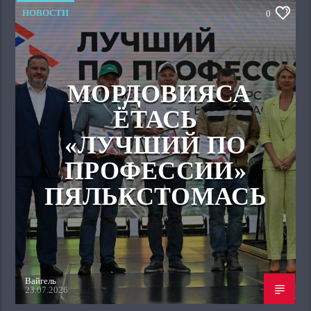
НОВОСТИ
0
МОРДОВИЯСА
ЁТАСЬ
«ЛУЧШИЙ ПО
ПРОФЕССИИ»
ПЯЛЬКСТОМАСЬ
Вайгель
23.07.2026