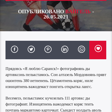
ОПУБЛИКОВАНО
ВАЙГЕЛЬ
-
26.05.2021
Прядовсь «Я люблю Саранск!» фотографиянь ды
артовксонь пелькстамось. Сон алтазель Мордовиянь прявт
ошонтень 380 иетненень. Цётамотнень коряс, ниле
изницятнень важодемаст понгить открытка лангс.
Весемезэ, пелькстамос кучозельть 111 артовкс ды
фотографият. Изницятнень важодемаст коряс теить
почтань маркавтомо карточкат. Сындест нолдыть аволь