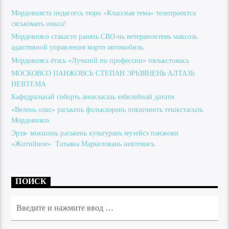
Мордовияста педагогсь тюри «Классная тема» телепроектса
сяськомать инкса!
Мордовиясо стакасто ранязь СВО-нь ветеранонтень максозь
адаптивной управления марто автомобиль.
Мордовияса ётась «Лучший по профессии» пялькстомась
МОСКОВСО ПАНЖОВСЬ СТЕПАН ЭРЬЗЯНЕНЬ АЛТАЗЬ
НЕВТЕМА
Кафедральнай соборть анокласазь юбилейнай датати
«Велень озкс» раськень фольклоронь покшчинть тешкстасызь
Мордовиясо.
Эрзя- мокшонь раськень культурань музейсэ панжови
«Житийное» Татьяна Маркеловань невтемась.
ПОИСК