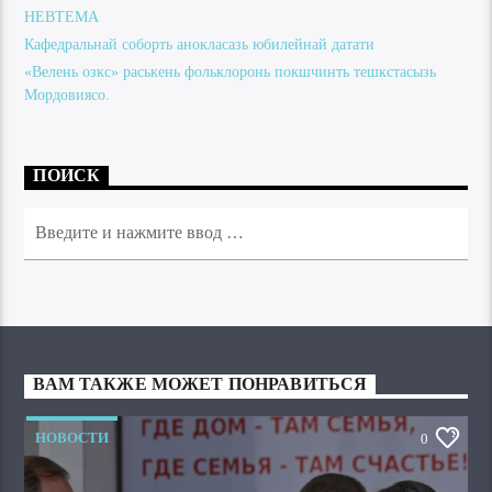
НЕВТЕМА
Кафедральнай соборть анокласазь юбилейнай датати
«Велень озкс» раськень фольклоронь покшчинть тешкстасызь
Мордовиясо.
ПОИСК
ВАМ ТАКЖЕ МОЖЕТ ПОНРАВИТЬСЯ
НОВОСТИ
0