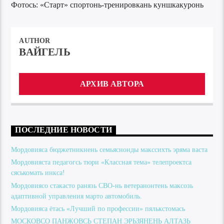
Фотось: «Старт» спортонь-тренировкань куншкакуронь
AUTHOR
ВАЙГЕЛЬ
АРХИВ АВТОРА
ПОСЛЕДНИЕ НОВОСТИ
Мордовияса бюджетникнень семьяснонды макссихть эряма васта
Мордовияста педагогсь тюри «Классная тема» телепроектса
сяськомать инкса!
Мордовиясо стакасто ранязь СВО-нь ветеранонтень максозь
адаптивной управления марто автомобиль.
Мордовияса ётась «Лучший по профессии» пялькстомась
МОСКОВСО ПАНЖОВСЬ СТЕПАН ЭРЬЗЯНЕНЬ АЛТАЗЬ