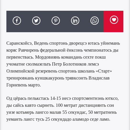
Саранскойсэ, Ведень спортонь дворецсэ ютась уйнемань
коряс Равчирень федеральной ёнксонь чемпионатось ды
первенствась. Мордовиянь командань сехте покш
учоматне сюлмазельть Петр Болотников лемсэ
Олимпийской резеревень спортонь школань «Старт»
тренировкань куншкакуронь трявксонть Владислав
Горневень марто.
Од цёрась пелькстась 14-15 иесэ спортсментнэнь ютксо,
ды сайсь кавто сырнеть. 100 метрат дистанциянть сон
уизе котьмерь лангсо малав 55 секундас, 50 метратнень
уеманть лангс тусь 25 секундадо аламодо седе ламо.