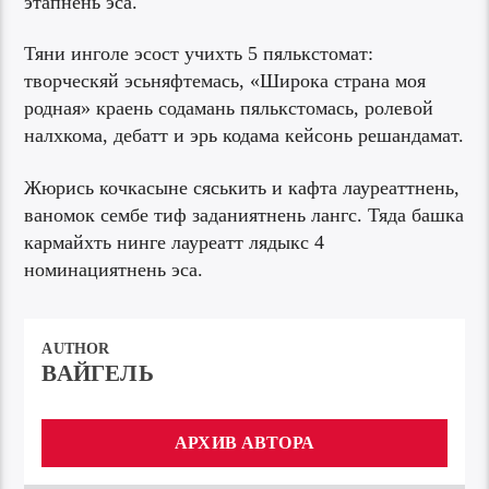
этапнень эса.
Тяни инголе эсост учихть 5 пялькстомат:
творческяй эсьняфтемась, «Широка страна моя
родная» краень содамань пялькстомась, ролевой
налхкома, дебатт и эрь кодама кейсонь решандамат.
Жюрись кочкасыне сяськить и кафта лауреаттнень,
ваномок сембе тиф заданиятнень лангс. Тяда башка
кармайхть нинге лауреатт лядыкс 4
номинациятнень эса.
AUTHOR
ВАЙГЕЛЬ
АРХИВ АВТОРА