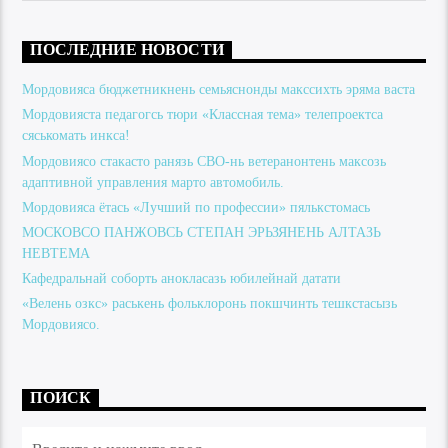
ПОСЛЕДНИЕ НОВОСТИ
Мордовияса бюджетникнень семьяснонды макссихть эряма васта
Мордовияста педагогсь тюри «Классная тема» телепроектса
сяськомать инкса!
Мордовиясо стакасто ранязь СВО-нь ветеранонтень максозь
адаптивной управления марто автомобиль.
Мордовияса ётась «Лучший по профессии» пялькстомась
МОСКОВСО ПАНЖОВСЬ СТЕПАН ЭРЬЗЯНЕНЬ АЛТАЗЬ
НЕВТЕМА
Кафедральнай соборть анокласазь юбилейнай датати
«Велень озкс» раськень фольклоронь покшчинть тешкстасызь
Мордовиясо.
ПОИСК