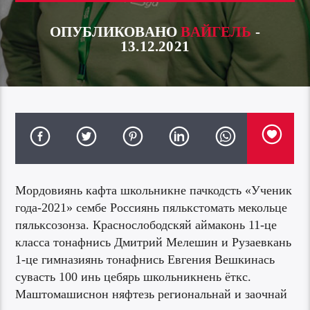
ОПУБЛИКОВАНО
ВАЙГЕЛЬ
-
13.12.2021
Мордовиянь кафта школьникне пачкодсть «Ученик
года-2021» сембе Россиянь пялькстомать мекольце
пяльксозонза. Краснослободскяй аймаконь 11-це
класса тонафнись Дмитрий Мелешин и Рузаевкань
1-це гимназиянь тонафнись Евгения Вешкинась
сувасть 100 инь цебярь школьникнень ёткс.
Маштомашиснон няфтезь региональнай и заочнай