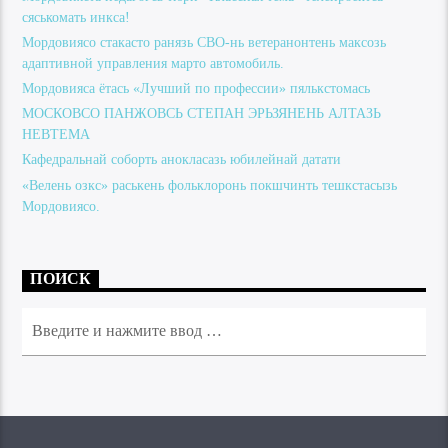
сяськомать инкса!
Мордовиясо стакасто ранязь СВО-нь ветеранонтень максозь
адаптивной управления марто автомобиль.
Мордовияса ётась «Лучший по профессии» пялькстомась
МОСКОВСО ПАНЖОВСЬ СТЕПАН ЭРЬЗЯНЕНЬ АЛТАЗЬ
НЕВТЕМА
Кафедральнай соборть анокласазь юбилейнай датати
«Велень озкс» раськень фольклоронь покшчинть тешкстасызь
Мордовиясо.
ПОИСК