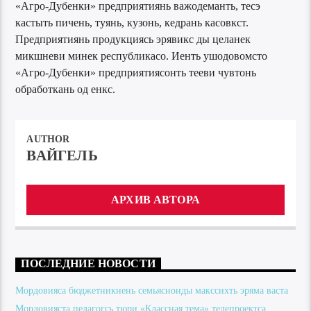
«Агро-Дубенки» предприятиянь важодеманть, тесэ
кастыть пичень, туянь, кузонь, кедрань касовкст.
Предприятиянь продукциясь эрявикс ды целанек
микшневи минек республикасо. Иенть ушодовомсто
«Агро-Дубенки» предприятиясонть тееви чувтонь
обработкань од енкс.
AUTHOR
ВАЙГЕЛЬ
АРХИВ АВТОРА
ПОСЛЕДНИЕ НОВОСТИ
Мордовияса бюджетникнень семьяснонды макссихть эряма васта
Мордовияста педагогсь тюри «Классная тема» телепроектса