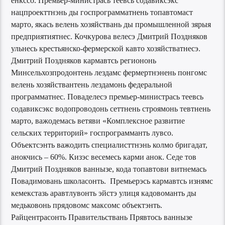
енкссо. Премьер-министрась теевсь содавиксэкс
нацпроекттнэнь ды госпрограмматнень топавтомаст
марто, якась велень хозяйствань ды промышленной зярыя
предприятиятнес. Кочкурова велесэ Дмитрий Поздняков
ульнесь крестьянско-фермерской кавто хозяйстватнесэ.
Дмитрий Поздняков кармавтсь региононь
Минсельхозпродонтень лездамс фермертнэнень понгомс
велень хозяйствантень лездамонь федеральной
программатнес. Поваделесэ премьер-министрась теевсь
содавиксэкс водопроводонь сеттнень строямонь тевтнень
марто, важодемась ветяви «Комплексное развитие
сельских территорий» госпрограмманть лувсо.
Объектсэнть важодить специалисттнэнь колмо бригадат,
анокчись – 60%. Кизэс весемесь карми анок. Седе тов
Дмитрий Поздняков ваннызе, кода топавтови витнемась
Повадимовань школасонть. Премьерэсь кармавтсь изнямс
кемекстазь аравтлувонть эйстэ улиця кадовоманть ды
медьковонь прядовомс максомс объектэнть.
Райцентрасонть Правительствань Прявтось ваннызе