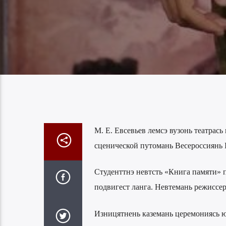
М. Е. Евсевьев лемсэ вузонь театрась
сценической путомань Весероссиянь 
Студенттнэ невтсть «Книга памяти» п
подвигест ланга. Невтемань режиссе
Изницятнень каземань церемониясь ю