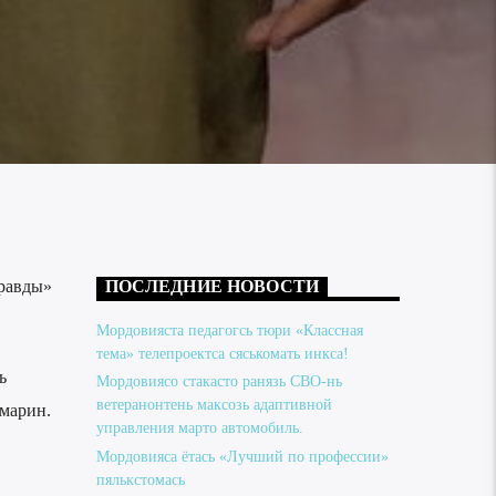
правды»
ПОСЛЕДНИЕ НОВОСТИ
.
Мордовияста педагогсь тюри «Классная
тема» телепроектса сяськомать инкса!
ь
Мордовиясо стакасто ранязь СВО-нь
ветеранонтень максозь адаптивной
амарин.
управления марто автомобиль.
Мордовияса ётась «Лучший по профессии»
пялькстомась