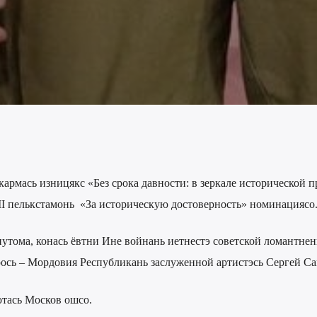
 кармась изницякс «Без срока давности: в зеркале исторической 
II пелькстамонь «За историческую достоверность» номинациясо
утома, конась ёвтни Ине войнань иетнестэ советской ломантнен
рось – Мордовия Республикань заслуженной артистэсь Сергей С
тась Москов ошсо.