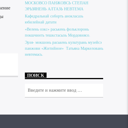
МОСКОВСО ПАНЖОВСЬ СТЕПАН
жение
ЭРЬЗЯНЕНЬ АЛТАЗЬ НЕВТЕМА
ды
Кафедральнай соборть анокласазь
юбилейнай датати
«Велень озкс» раськень фольклоронь
покшчинть тешкстасызь Мордовиясо.
Эрзя- мокшонь раськень культурань музейсэ
панжови «Житийное» Татьяна Маркеловань
невтемась.
ПОИСК