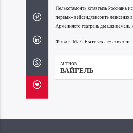
Пелькстамонть ютавтызь Россиянь ис
первых» вейсэндявксонть лезксэнзэ ве
Армениясто театрань ды шкинемань к
Фотось: М. Е. Евсевьев лемсэ вузонь
AUTHOR
ВАЙГЕЛЬ