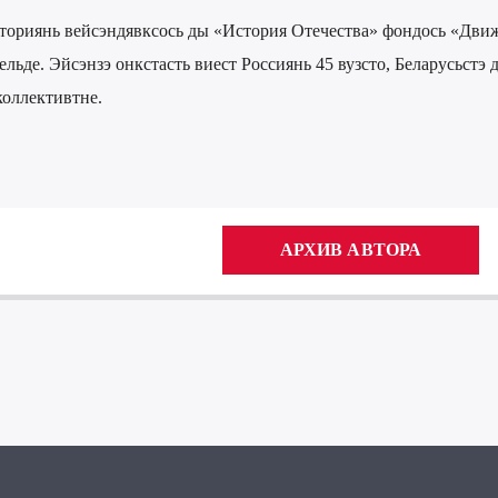
ториянь вейсэндявксось ды «История Отечества» фондось «Дви
льде. Эйсэнзэ онкстасть виест Россиянь 45 вузсто, Беларусьстэ 
оллективтне.
АРХИВ АВТОРА