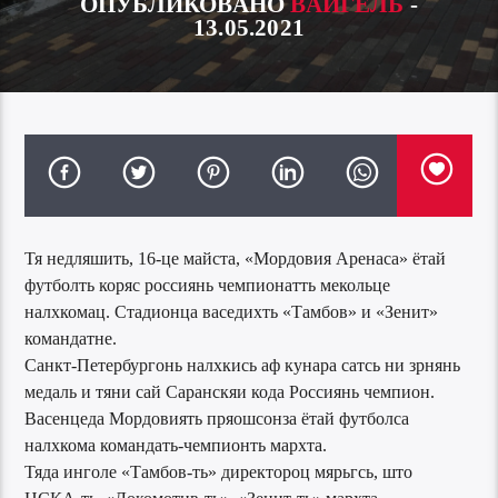
ОПУБЛИКОВАНО
ВАЙГЕЛЬ
-
13.05.2021
Тя недляшить, 16-це майста, «Мордовия Аренаса» ётай
футболть коряс россиянь чемпионатть мекольце
налхкомац. Стадионца васедихть «Тамбов» и «Зенит»
командатне.
Санкт-Петербургонь налхкись аф кунара сатсь ни зрнянь
медаль и тяни сай Саранскяи кода Россиянь чемпион.
Васенцеда Мордовиять пряошсонза ётай футболса
налхкома командать-чемпионть мархта.
Тяда инголе «Тамбов-ть» директороц мярьгсь, што