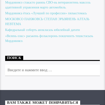
Мордовиясо стакасто ранязь СВО-нь ветеранонтень максозь
адаптивной управления марто автомобиль.
Мордовияса ётась «Лучший по профессии» пялькстомась
МОСКОВСО ПАНЖОВСЬ СТЕПАН ЭРЬЗЯНЕНЬ АЛТАЗЬ
НЕВТЕМА
Кафедральнай соборть анокласазь юбилейнай датати
«Велень озкс» раськень фольклоронь покшчинть тешкстасызь
Мордовиясо.
ПОИСК
ВАМ ТАКЖЕ МОЖЕТ ПОНРАВИТЬСЯ