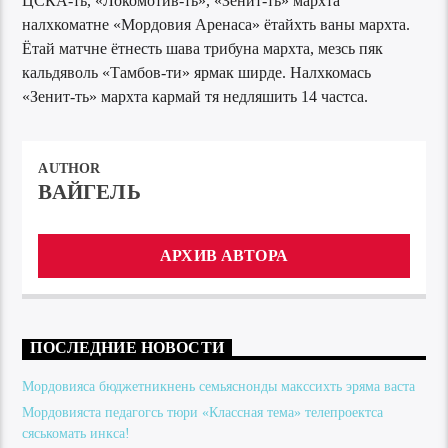
ЦСКА-ть, «Локомотив-ть», «Зенит-ть» мархта
налхкоматне «Мордовия Аренаса» ётайхть ваны мархта.
Ётай матчне ётнесть шава трибуна мархта, мезсь пяк
кальдяволь «Тамбов-ти» ярмак ширде. Налхкомась
«Зенит-ть» мархта кармай тя недляшить 14 частса.
AUTHOR
ВАЙГЕЛЬ
АРХИВ АВТОРА
ПОСЛЕДНИЕ НОВОСТИ
Мордовияса бюджетникнень семьяснонды макссихть эряма васта
Мордовияста педагогсь тюри «Классная тема» телепроектса
сяськомать инкса!