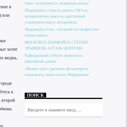
тема» телепроектса сяськомать инкса!
ение в
Мордовиясо стакасто ранязь СВО-нь
) или
ветеранонтень максозь адаптивной
управления марто автомобиль.
Мордовияса ётась «Лучший по профессии»
,
пялькстомась
ики
МОСКОВСО ПАНЖОВСЬ СТЕПАН
ЭРЬЗЯНЕНЬ АЛТАЗЬ НЕВТЕМА
пыт хотят
Кафедральнай соборть анокласазь
ых медиа,
юбилейнай датати
«Велень озкс» раськень фольклоронь
покшчинть тешкстасызь Мордовиясо.
городе
йтесь к
ПОИСК
 второй
бкова.
и,