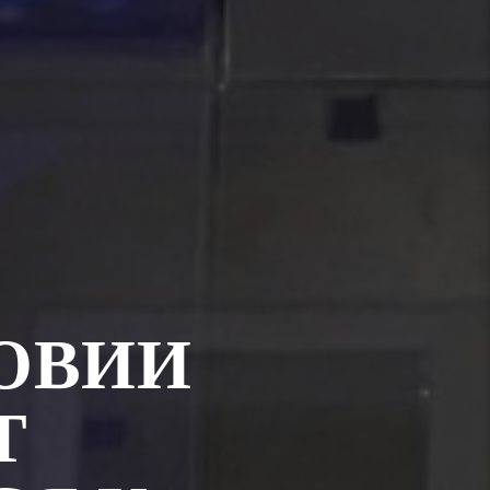
ОВИИ
Т