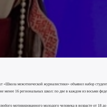
кт «Школа межэтнической журналистики» объявил набор студент
ь не менее 16 региональных школ: по две в каждом из восьми фед
любого мотивированного молодого человека в возрасте от 18 до 