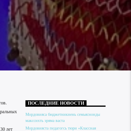
ов.
ПОСЛЕДНИЕ НОВОСТИ
еральных
Мордовияса бюджетникнень семьяснонды
макссихть эряма васта
Мордовияста педагогсь тюри «Классная
30 лет