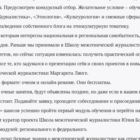
я. Предусмотрен конкурсный отбор. Желательное условие – обуч
урналистика», «Этнология», «Культурология» и смежные сферы
а/ведение собственного блога на этнокультурную тематику.
, которым интересна национальная и региональная самобытность
родов. Раньше мы принимали в Школу межэтнической журналист
етов, но сейчас ситуация изменилась: получить практический о
се те, кто задумался о презентации себя и своих проектов в нов
ической журналистики Маргарита Лянге.
м формате: очном и онлайн-режиме. Они бесплатны.
очные занятия, будут объявлены позднее, но даже если в вашем 
стоит. Подавайте заявку, проходите собеседование и присоединя
в» шансов успешно пройти первый модуль обучения и перейти на
яет куратор проекта Школа межэтнической журналистики Юлия Бо
модулей: регионального и федерального.
лучат базовые знания о межэтнической журналистике как отрасл