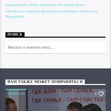
Кафедральнай соборть анокласазь юбилейнай датати
«Велень озкс» раськень фольклоронь покшчинть тешкстасызь
Мордовиясо.
ПОИСК
ВАМ ТАКЖЕ МОЖЕТ ПОНРАВИТЬСЯ
НОВОСТИ
0