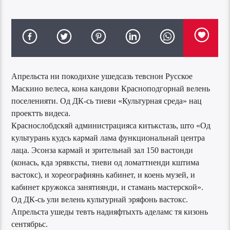
Апрельста ни покодихне ушедсазь тевснон Русское
Маскино велеса, кона кандови Красноподгорнай велень
поселенияти. Од ДК-сь тиеви «Культурная среда» нац
проектть видеса.
Краснослобдскяй администрацияса китькстазь, што «Од
культурань кудсь кармай лама функциональнай центра
лаца. Эсонза кармай и зрительнай зал 150 вастонди
(конась, кда эрявксты, тиеви од ломаттненди кштима
вастокс), и хореографиянь кабинет, и коень музей, и
кабинет кружокса занятиянди, и стамань мастерской».
Од ДК-сь ули велень культурнай эряфонь вастокс.
Апрельста ушеды тевть надияфтыхть аделамс тя кизонь
сентябрьс.