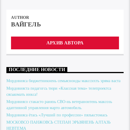
AUTHOR
ВАЙГЕЛЬ
АРХИВ АВТОРА
ПОСЛЕДНИЕ НОВОСТИ
Мордовияса бюджетникнень семьяснонды макссихть эряма васта
Мордовияста педагогсь тюри «Классная тема» телепроектса
сяськомать инкса!
Мордовиясо стакасто ранязь СВО-нь ветеранонтень максозь
адаптивной управления марто автомобиль.
Мордовияса ётась «Лучший по профессии» пялькстомась
МОСКОВСО ПАНЖОВСЬ СТЕПАН ЭРЬЗЯНЕНЬ АЛТАЗЬ
НЕВТЕМА