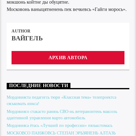
мокшонь койтне ды обуцятне.
Московонь ваныцятненень пек вечкевсь «Гайги морось».
AUTHOR
ВАЙГЕЛЬ
АРХИВ АВТОРА
ПОСЛЕДНИЕ НОВОСТИ
Мордовияста педагогсь тюри «Классная тема» телепроектса
сяськомать инкса!
Мордовиясо стакасто ранязь СВО-нь ветеранонтень максозь
адаптивной управления марто автомобиль.
Мордовияса ётась «Лучший по профессии» пялькстомась
МОСКОВСО ПАНЖОВСЬ СТЕПАН ЭРЬЗЯНЕНЬ АЛТАЗЬ