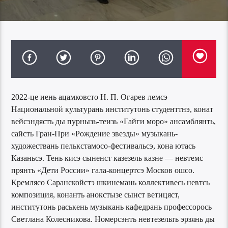
2022-це иень ацамковсто Н. П. Огарев лемсэ
Национальной культурань институтонь студенттнэ, конат
вейсэндясть ды пурнызь-теизь «Гайги моро» ансамблянть,
сайсть Гран-При «Рождение звезды» музыкань-
художествань пелькстамосо-фестивальсэ, кона ютась
Казаньсэ. Тень кисэ сыненст казезель казне — невтемс
прянть «Дети России» гала-концертсэ Москов ошсо.
Кремлясо Саранскойстэ шкинемань коллективесь невтсь
композиция, конанть анокстызе сынст ветицяст,
институтонь раськень музыкань кафедрань профессорось
Светлана Колесникова. Номерсэнть невтезельть эрзянь ды