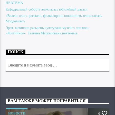
НЕВТЕМА
Кафедральнай соборть анокласазь юбилейнай датати
«Велень озкс» раськень фольклоронь покшчинть тешкстасызь
Мордовиясо.
Эрзя- мокшонь раськень культурань музейсэ панжови
«Житийное» Татьяна Маркеловань невтемась.
ПОИСК
ВАМ ТАКЖЕ МОЖЕТ ПОНРАВИТЬСЯ
НОВОСТИ
0