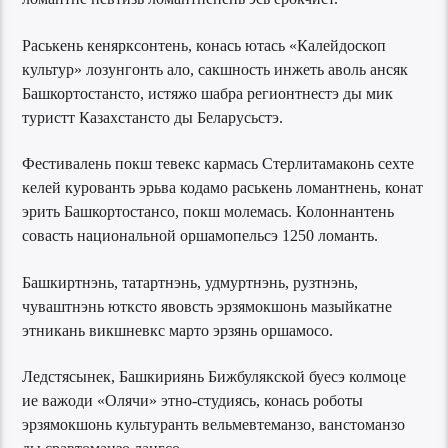
Раськень кенярксонтень, конась ютась «Калейдоскоп
культур» лозунгонть ало, сакшность инжеть аволь ансяк
Башкортостансто, истяжо шабра регионтнестэ ды мик
туристт Казахстансто ды Беларусьстэ.
Фестивалень покш тевекс кармась Стерлитамаконь сехте
келей курованть эрьва кодамо раськень ломантнень, конат
эрить Башкортостансо, покш молемась. Колоннантень
совасть национальной оршамопельсэ 1250 ломанть.
Башкиртнэнь, татартнэнь, удмуртнэнь, рузтнэнь,
чуваштнэнь ютксто явовсть эрзямокшонь мазыйкатне
этникань викшневкс марто эрзянь оршамосо.
Ледстясынек, Башкириянь Бижбулякской буесэ колмоце
ие важоди «Олячи» этно-студиясь, конась роботы
эрзямокшонь культуранть вельмевтеманзо, ванстоманзо