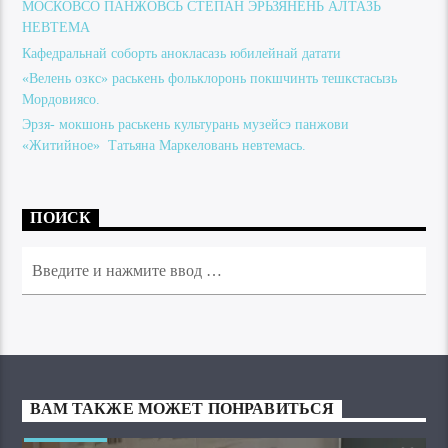
МОСКОВСО ПАНЖОВСЬ СТЕПАН ЭРЬЗЯНЕНЬ АЛТАЗЬ
НЕВТЕМА
Кафедральнай соборть анокласазь юбилейнай датати
«Велень озкс» раськень фольклоронь покшчинть тешкстасызь
Мордовиясо.
Эрзя- мокшонь раськень культурань музейсэ панжови
«Житийное» Татьяна Маркеловань невтемась.
ПОИСК
ВАМ ТАКЖЕ МОЖЕТ ПОНРАВИТЬСЯ