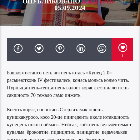
ОПУБЛИКОВАНО
ВАЙГЕЛЬ
-
05.09.2024
1
Башкортостансо неть читнень ютась «Купец 2.0»
раськеютконь IV фестивалесь, конась мольсь колмо чить.
Пурныцятнень-теицятнень валост коряс фествиалентень
сакшность 70 тежадо ламо инжеть.
Коенть коряс, сон ютась Стерлитамак ошонь
куншкакуросо, косо 20-це пингеденть икеле ютакшность
купецень покш наймант. Нейгак, койтнень вельмевтемаст
кувалма, ёроковтне, пидицятне, паницятне, кедьчелькев
ломантне невтизь ломантненень эсь ёрокчист.