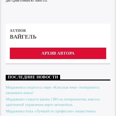
ды сравтоманзо лангсо.
AUTHOR
ВАЙГЕЛЬ
АРХИВ АВТОРА
ПОСЛЕДНИЕ НОВОСТИ
Мордовияста педагогсь тюри «Классная тема» телепроектса
сяськомать инкса!
Мордовиясо стакасто ранязь СВО-нь ветеранонтень максозь
адаптивной управления марто автомобиль.
Мордовияса ётась «Лучший по профессии» пялькстомась