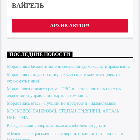
ВАЙГЕЛЬ
АРХИВ АВТОРА
ПОСЛЕДНИЕ НОВОСТИ
Мордовияса бюджетникнень семьяснонды макссихть эряма васта
Мордовияста педагогсь тюри «Классная тема» телепроектса
сяськомать инкса!
Мордовиясо стакасто ранязь СВО-нь ветеранонтень максозь
адаптивной управления марто автомобиль.
Мордовияса ётась «Лучший по профессии» пялькстомась
МОСКОВСО ПАНЖОВСЬ СТЕПАН ЭРЬЗЯНЕНЬ АЛТАЗЬ
НЕВТЕМА
Кафедральнай соборть анокласазь юбилейнай датати
«Велень озкс» раськень фольклоронь покшчинть тешкстасызь