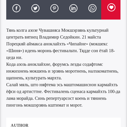
Тянь колга азозе Чувашияса Мокшэрзянь культурнай
центрать вятиец Владимир Седойкин. 21 майста
Порецкяй аймакса аноклайхть «Чипайне» (мокшекс
«Шиня») идень моронь фестивальти. Тядде сон ётай 18-
цеда ни.
Кода азозь аноклайхне, форумсь лезды содафтомс
инжихнень мокшень и эрзянь моротнень, налхкоматнень,
щапнень, культурать мархта.
Салай мяль, што няфтема эсь маштомашиснон кармайхть
ёфси од артисттне. Фестивалень сценаса кармайхть 100-да
лама морайда. Синь репертуарсост коень и тяниень
пингонь мокшэрзянь кштимат и морот.
AUTHOR