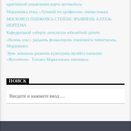
адаптивной управления марто автомобиль.
Мордовияса ётась «Лучший по профессии» пялькстомась
МОСКОВСО ПАНЖОВСЬ СТЕПАН ЭРЬЗЯНЕНЬ АЛТАЗЬ
НЕВТЕМА
Кафедральнай соборть анокласазь юбилейнай датати
«Велень озкс» раськень фольклоронь покшчинть тешкстасызь
Мордовиясо.
Эрзя- мокшонь раськень культурань музейсэ панжови
«Житийное» Татьяна Маркеловань невтемась.
ПОИСК