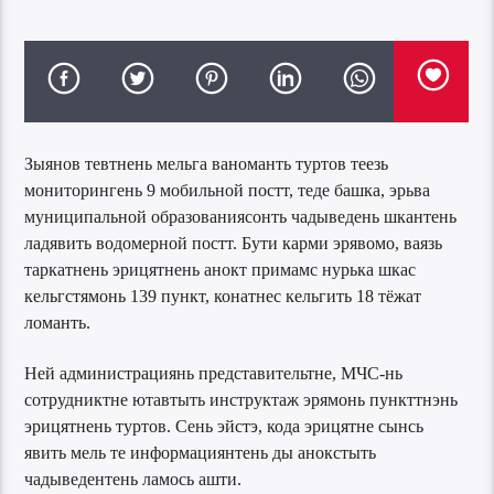
Зыянов тевтнень мельга ваноманть туртов теезь
мониторингень 9 мобильной постт, теде башка, эрьва
муниципальной образованиясонть чадыведень шкантень
ладявить водомерной постт. Бути карми эрявомо, ваязь
таркатнень эрицятнень анокт примамс нурька шкас
кельгстямонь 139 пункт, конатнес кельгить 18 тёжат
ломанть.
Ней администрациянь представительтне, МЧС-нь
сотрудниктне ютавтыть инструктаж эрямонь пункттнэнь
эрицятнень туртов. Сень эйстэ, кода эрицятне сынсь
явить мель те информациянтень ды анокстыть
чадыведентень ламось ашти.