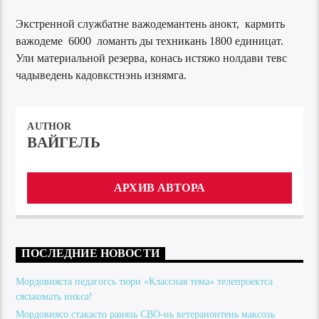
Экстренной службатне важодемантень анокт, кармить
важодеме 6000 ломанть ды техникань 1800 единицат.
Ули материальной резерва, конась истяжо нолдави тевс
чадыведень кадовкстнэнь изнямга.
AUTHOR
ВАЙГЕЛЬ
АРХИВ АВТОРА
ПОСЛЕДНИЕ НОВОСТИ
Мордовияста педагогсь тюри «Классная тема» телепроектса
сяськомать инкса!
Мордовиясо стакасто ранязь СВО-нь ветеранонтень максозь