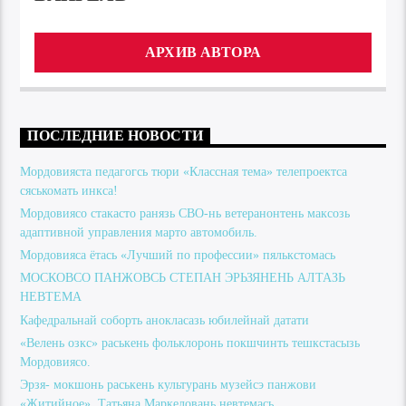
АРХИВ АВТОРА
ПОСЛЕДНИЕ НОВОСТИ
Мордовияста педагогсь тюри «Классная тема» телепроектса
сяськомать инкса!
Мордовиясо стакасто ранязь СВО-нь ветеранонтень максозь
адаптивной управления марто автомобиль.
Мордовияса ётась «Лучший по профессии» пялькстомась
МОСКОВСО ПАНЖОВСЬ СТЕПАН ЭРЬЗЯНЕНЬ АЛТАЗЬ
НЕВТЕМА
Кафедральнай соборть анокласазь юбилейнай датати
«Велень озкс» раськень фольклоронь покшчинть тешкстасызь
Мордовиясо.
Эрзя- мокшонь раськень культурань музейсэ панжови
«Житийное» Татьяна Маркеловань невтемась.