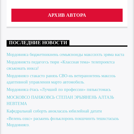
АРХИВ АВТОРА
ПОСЛЕДНИЕ НОВОСТИ
Мордовияса бюджетникнень семьяснонды макссихть эряма васта
Мордовияста педагогсь тюри «Классная тема» телепроектса
сяськомать инкса!
Мордовиясо стакасто ранязь СВО-нь ветеранонтень максозь
адаптивной управления марто автомобиль.
Мордовияса ётась «Лучший по профессии» пялькстомась
МОСКОВСО ПАНЖОВСЬ СТЕПАН ЭРЬЗЯНЕНЬ АЛТАЗЬ
НЕВТЕМА
Кафедральнай соборть анокласазь юбилейнай датати
«Велень озкс» раськень фольклоронь покшчинть тешкстасызь
Мордовиясо.