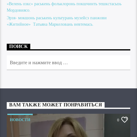
«Велень озкс» раськень фольклоронь покшчинть тешкстасызь
Мордовиясо.
Эрзя- мокшонь раськень культурань музейсэ панжови
«Житийное» Татьяна Маркеловань невтемась.
ПОИСК
ВАМ ТАКЖЕ МОЖЕТ ПОНРАВИТЬСЯ
НОВОСТИ
0