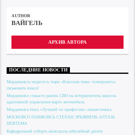
AUTHOR
ВАЙГЕЛЬ
АРХИВ АВТОРА
ПОСЛЕДНИЕ НОВОСТИ
Мордовияста педагогсь тюри «Классная тема» телепроектса
сяськомать инкса!
Мордовиясо стакасто ранязь СВО-нь ветеранонтень максозь
адаптивной управления марто автомобиль.
Мордовияса ётась «Лучший по профессии» пялькстомась
МОСКОВСО ПАНЖОВСЬ СТЕПАН ЭРЬЗЯНЕНЬ АЛТАЗЬ
НЕВТЕМА
Кафедральнай соборть анокласазь юбилейнай датати