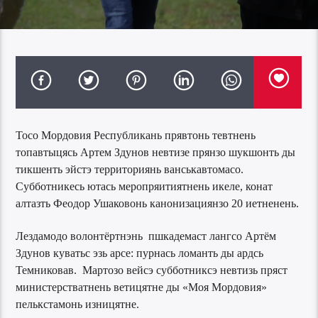
Тосо Мордовия Республикань прявтонь тевтнень
топавтыцясь Артем Здунов невтизе прянзо шукшонть ды
тикшенть эйстэ территориянь ванськавтомасо.
Субботникесь ютась меропряитиятнень икеле, конат
алтазть Феодор Ушаковонь канонизациянзо 20 иетненень.
Лездамодо волонтёртнэнь пшкадемаст лангсо Артём
Здунов куватьс эзь арсе: пурнась ломанть ды ардсь
Темниковав. Мартозо вейсэ субботниксэ невтизь пряст
министерстватнень ветицятне ды «Моя Мордовия»
пелькстамонь изницятне.