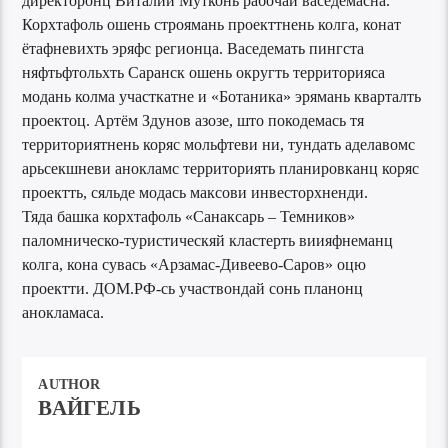
директоронц Виталий Мутконь рабочай васедемасна.
Корхтафоль ошень строямань проекттнень колга, конат
ётафневихть эряфс регионца. Васедемать пингста
няфтьфтольхть Саранск ошень округть территорияса
модань колма участкатне и «Ботаника» эрямань кварталть
проектоц. Артём Здунов азозе, што покодемась тя
территориятнень коряс мольфтеви ни, тундать аделавомс
арьсекшневи анокламс территориять планировканц коряс
проектть, сяльде модась максови инвесторхненди.
Тяда башка корхтафоль «Санаксарь – Темников»
паломническо-туристическяй кластерть виияфнеманц
колга, кона сувась «Арзамас-Дивеево-Саров» оцю
проектти. ДОМ.РФ-сь участвондай сонь планонц
анокламаса.
AUTHOR
ВАЙГЕЛЬ