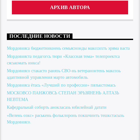
АРХИВ АВТОРА
ПОСЛЕДНИЕ НОВОСТИ
Мордовияса бюджетникнень семьяснонды макссихть эряма васта
Мордовияста педагогсь тюри «Классная тема» телепроектса
сяськомать инкса!
Мордовиясо стакасто ранязь СВО-нь ветеранонтень максозь
адаптивной управления марто автомобиль.
Мордовияса ётась «Лучший по профессии» пялькстомась
МОСКОВСО ПАНЖОВСЬ СТЕПАН ЭРЬЗЯНЕНЬ АЛТАЗЬ
НЕВТЕМА
Кафедральнай соборть анокласазь юбилейнай датати
«Велень озкс» раськень фольклоронь покшчинть тешкстасызь
Мордовиясо.