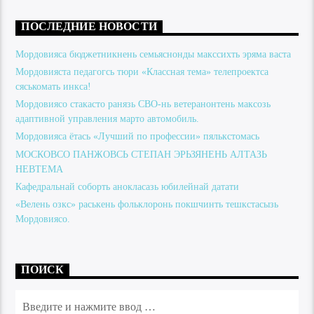
ПОСЛЕДНИЕ НОВОСТИ
Мордовияса бюджетникнень семьяснонды макссихть эряма васта
Мордовияста педагогсь тюри «Классная тема» телепроектса
сяськомать инкса!
Мордовиясо стакасто ранязь СВО-нь ветеранонтень максозь
адаптивной управления марто автомобиль.
Мордовияса ётась «Лучший по профессии» пялькстомась
МОСКОВСО ПАНЖОВСЬ СТЕПАН ЭРЬЗЯНЕНЬ АЛТАЗЬ
НЕВТЕМА
Кафедральнай соборть анокласазь юбилейнай датати
«Велень озкс» раськень фольклоронь покшчинть тешкстасызь
Мордовиясо.
ПОИСК