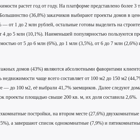
имости растет год от году. На платформе представлено более 3 т
Большинство (36,8%) заказчиков выбирают проекты домов в це
% — от 1 до 2 млн рублей, остальные готовы выделить на строит
 от 4 до 5 млн (10,1%). Наименьшей популярностью пользуются пр
стью от 5 до 6 млн (6%), до 1 млн (3,5%), от 6 до 7 млн (2,6%) и
тажных домов (43%) являются абсолютными фаворитами клиент
 недвижимости чаще всего составляет от 100 м2 до 150 м2 (44,7
те — до 100 м2, её выбрали 41,7% заемщиков. Далее следуют дома
сок проекты площадью свыше 200 кв. м, их доля составила 2,6%.
хкомнатные постройки, на втором месте (27,6%) двухкомнатные 
,5%), а завершают список однокомнатные (7,9%) и пятикомнатны