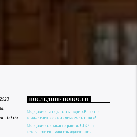
2023
ПОСЛЕДНИЕ НОВОСТИ
ы.
Мордовияста педагогсь тюри «Классная
т 100 до
тема» телепроектса сяськомать инкса!
Мордовиясо стакасто ранязь СВО-нь
ветеранонтень максозь адаптивной