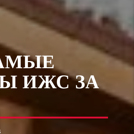
САМЫЕ
Ы ИЖС ЗА
3