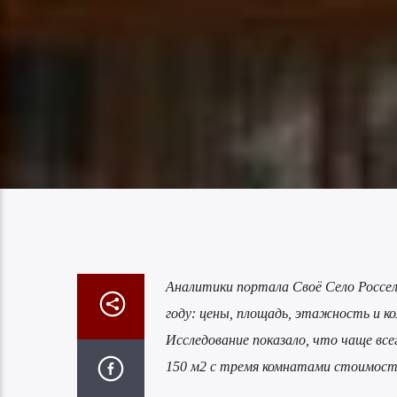
Аналитики портала Своё Село Россе
году: цены, площадь, этажность и к
Исследование показало, что чаще вс
150 м2 с тремя комнатами стоимость