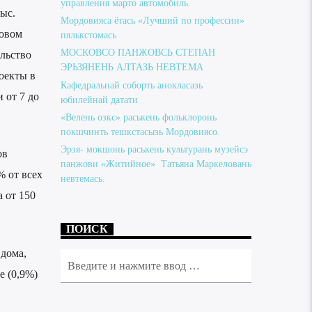
управления марто автомобиль.
ыс.
Мордовияса ётась «Лучший по профессии»
новом
пялькстомась
МОСКОВСО ПАНЖОВСЬ СТЕПАН
ельство
ЭРЬЗЯНЕНЬ АЛТАЗЬ НЕВТЕМА
оекты в
Кафедральнай соборть анокласазь
 от 7 до
юбилейнай датати
«Велень озкс» раськень фольклоронь
покшчинть тешкстасызь Мордовиясо.
Эрзя- мокшонь раськень культурань музейсэ
ов
панжови «Житийное» Татьяна Маркеловань
% от всех
невтемась.
 от 150
ПОИСК
дома,
е (0,9%)