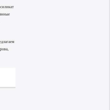
осиликат
вянные
и
едлагаем
рова,