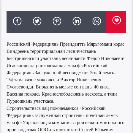
Российскяй Федерациянь Президентть Мярьгоманц коряс
Виндреень территориальнай лесничествань
Быстрищенскяй участкань лесничайти Фёдор Николаевич
Исаевонди лац покодеманкса максф «Российскяй
Федерациянь Заслуженнай лесовод» почётнай лемсь .
Тяфтама казне максовсь и Виктор Николаевич
Сусаревонди. Вирьхнень мельге сон ваны 40 киза.
Васенда покодсь Краснослободскяень лесхозса, а тяни
Пурдошкань участкаса.
Строительстваса лац покодеманкса «Российскяй
Федерациянь заслуженнай строитель» почётнай лемсь
максф «Управляющая компания строительно-монтажного
производства» ООО-нь плотникти Сергей Юрьевич