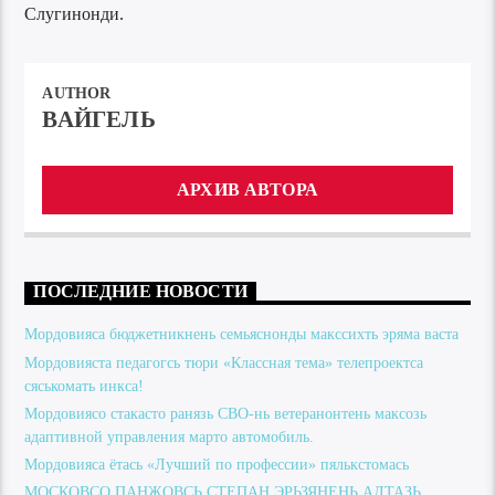
Слугинонди.
AUTHOR
ВАЙГЕЛЬ
АРХИВ АВТОРА
ПОСЛЕДНИЕ НОВОСТИ
Мордовияса бюджетникнень семьяснонды макссихть эряма васта
Мордовияста педагогсь тюри «Классная тема» телепроектса
сяськомать инкса!
Мордовиясо стакасто ранязь СВО-нь ветеранонтень максозь
адаптивной управления марто автомобиль.
Мордовияса ётась «Лучший по профессии» пялькстомась
МОСКОВСО ПАНЖОВСЬ СТЕПАН ЭРЬЗЯНЕНЬ АЛТАЗЬ