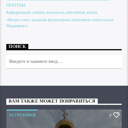
НЕВТЕМА
Кафедральнай соборть анокласазь юбилейнай датати
«Велень озкс» раськень фольклоронь покшчинть тешкстасызь
Мордовиясо.
ПОИСК
ВАМ ТАКЖЕ МОЖЕТ ПОНРАВИТЬСЯ
БЕЗ РУБРИКИ
0