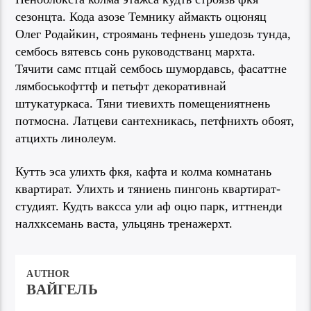
сезонцта. Кода азозе Темнику аймакть оцюняц
Олег Родайкин, строямань тефнень ушедозь тунда,
сембось вятевсь сонь руководстванц мархта.
Тячити самс птцай сембось шумордавсь, фасаттне
лямбоськофттф и петьфт декоративнай
штукатуркаса. Тяни тиевихть помещениятнень
потмосна. Латцеви сантехникась, петфнихть обоят,
атцихть линолеум.
Кутть эса улихть фкя, кафта и колма комнатань
квартират. Улихть и тяниень пингонь квартират-
студият. Кудть ваксса ули аф оцю парк, иттненди
налхксемань васта, ульцянь тренажерхт.
AUTHOR
ВАЙГЕЛЬ