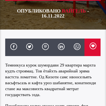
ОПУБЛИКОВАНО
ВАЙГЕЛЬ
-
16.11.2022
Темникуса курок шумордави 29 квартира мархта
кудть строямац. Тов ётайхть аварийнай эряма
вастста ломаттне. Од Кизоти самс нвоосельять
васьфтьсазь и кафта уроз шабанятне, конатненди
стане жа максовихть квадратнай метрат
государствать эзда.
Пеноблокста колма этажса кудть строязь фкя