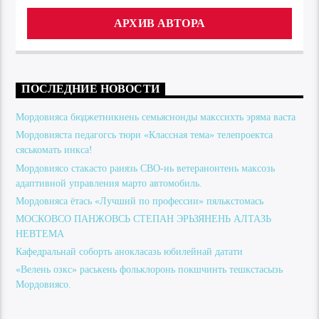
АРХИВ АВТОРА
ПОСЛЕДНИЕ НОВОСТИ
Мордовияса бюджетникнень семьяснонды макссихть эряма васта
Мордовияста педагогсь тюри «Классная тема» телепроектса
сяськомать инкса!
Мордовиясо стакасто ранязь СВО-нь ветеранонтень максозь
адаптивной управления марто автомобиль.
Мордовияса ётась «Лучший по профессии» пялькстомась
МОСКОВСО ПАНЖОВСЬ СТЕПАН ЭРЬЗЯНЕНЬ АЛТАЗЬ
НЕВТЕМА
Кафедральнай соборть анокласазь юбилейнай датати
«Велень озкс» раськень фольклоронь покшчинть тешкстасызь
Мордовиясо.