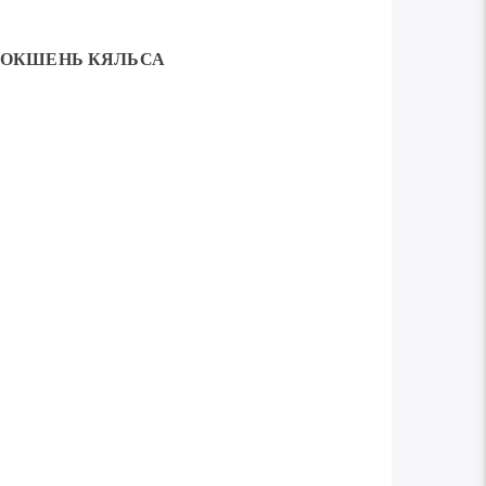
ОКШЕНЬ КЯЛЬСА
Используйте
00:00
клавиши
вверх/
вниз,
чтобы
увеличить
или
уменьшить
громкость.