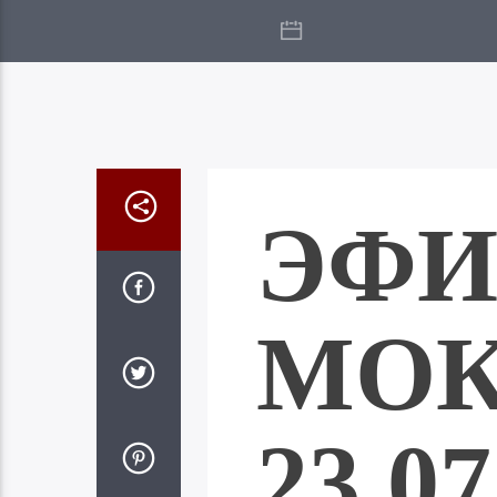
ЭФИ
МО
23.07