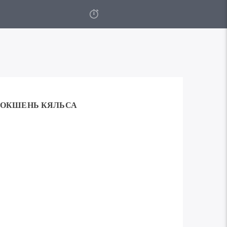
ОКШЕНЬ КЯЛЬСА
Используйте
00:00
клавиши
вверх/
вниз,
чтобы
увеличить