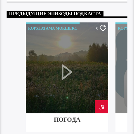
ПРЕДЫДУЩИЕ ЭПИЗОДЫ ПОДКАСТА
КОРХТАТАМА МОКШЕКС
КОРХТ
8
ПОГОДА