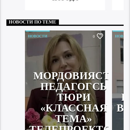
НОВОСТИ ПО ТЕМЕ
НОВОСТИ
НОВОС
0
МОРДОВИЯСТА
ПЕДАГОГСЬ
ТЮРИ
Р
«КЛАССНАЯ
В
ТЕМА»
ТЕЛЕПРОЕКТСА