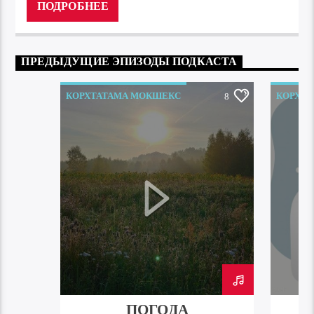
ПОДРОБНЕЕ
ПРЕДЫДУЩИЕ ЭПИЗОДЫ ПОДКАСТА
КОРХТАТАМА МОКШЕКС
КОРХТ
8
ПОГОДА