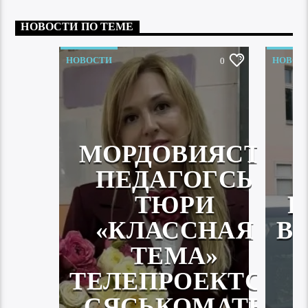
НОВОСТИ ПО ТЕМЕ
НОВОСТИ
НОВОС
0
МОРДОВИЯСТА
ПЕДАГОГСЬ
ТЮРИ
Р
«КЛАССНАЯ
В
ТЕМА»
ТЕЛЕПРОЕКТСА
СЯСЬКОМАТЬ