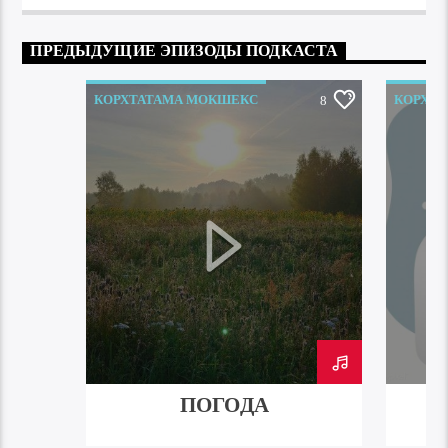
ПРЕДЫДУЩИЕ ЭПИЗОДЫ ПОДКАСТА
КОРХТАТАМА МОКШЕКС
КОРХТ
8
ПОГОДА