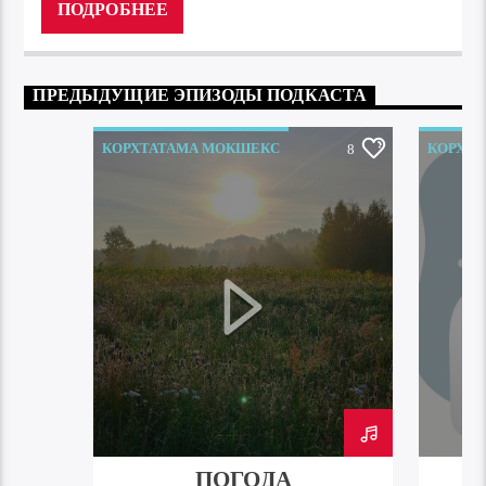
ПОДРОБНЕЕ
ПРЕДЫДУЩИЕ ЭПИЗОДЫ ПОДКАСТА
КОРХТАТАМА МОКШЕКС
КОРХТ
8
ПОГОДА