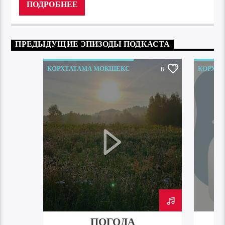
ПОДРОБНЕЕ
ПРЕДЫДУЩИЕ ЭПИЗОДЫ ПОДКАСТА
КОРХТАТАМА МОКШЕКС
КОРХТ
8
ПОГОДА