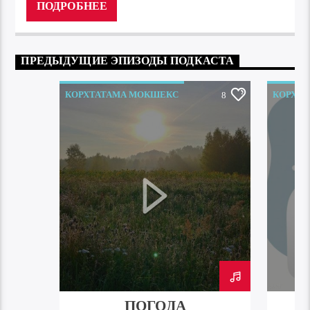
ПОДРОБНЕЕ
ПРЕДЫДУЩИЕ ЭПИЗОДЫ ПОДКАСТА
КОРХТАТАМА МОКШЕКС
КОРХТ
8
ПОГОДА