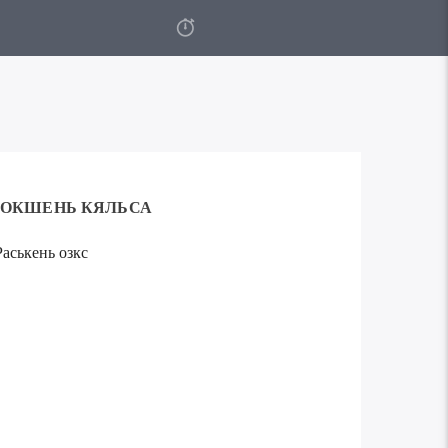
ОКШЕНЬ КЯЛЬСА
аськень озкс
Используйте
00:00
клавиши
вверх/
вниз,
чтобы
увеличить