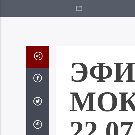
ЭФИ
МО
22.07