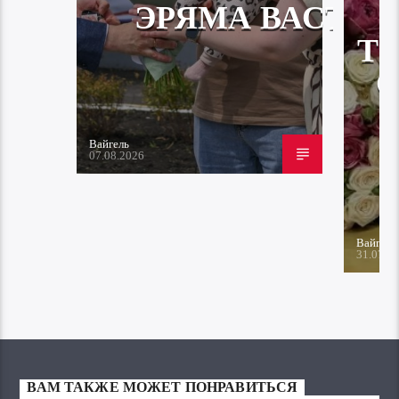
ЭРЯМА ВАСТА
Т
Вайгель
07.08.2026
Вайгель
31.07.2
ВАМ ТАКЖЕ МОЖЕТ ПОНРАВИТЬСЯ