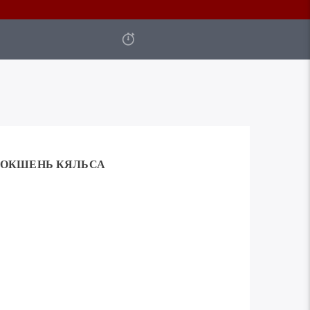
ОКШЕНЬ КЯЛЬСА
Используйте
00:00
клавиши
вверх/
вниз,
чтобы