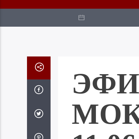
ЭФИ
МО