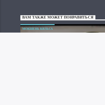
ВАМ ТАКЖЕ МОЖЕТ ПОНРАВИТЬСЯ
МОКШЕНЬ КЯЛЬСА
МОКШАНСКИЕ
СЕМЬИ В
Эфир Мокша 07.08.26
ДРЕВНОСТИ