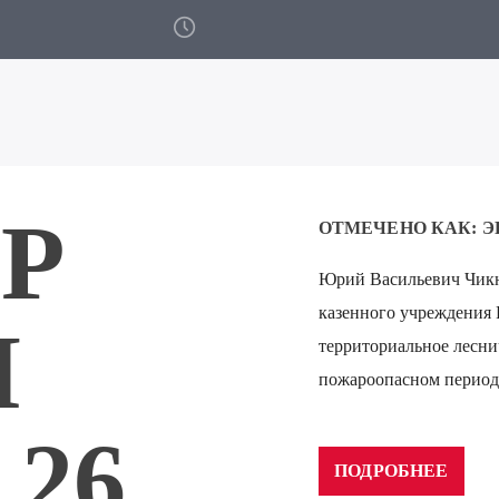
Р
ОТМЕЧЕНО КАК:
Э
Юрий Васильевич Чикн
казенного учреждения
Я
территориальное леснич
пожароопасном период
Аудиоплеер
00:00
.26
ПОДРОБНЕЕ