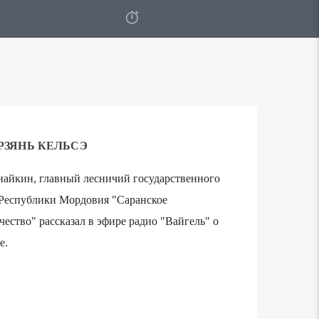
РЗЯНЬ КЕЛЬСЭ
айкин, главный лесничий государственного
 Республики Мордовия "Саранское
ество" рассказал в эфире радио "Вайгель" о
е.
Используйте
00:00
клавиши
вверх/