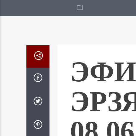
ЭФИ
ЭРЗ
08.06