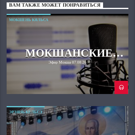
ВАМ ТАКЖЕ МОЖЕТ ПОНРАВИТЬСЯ
МОКШЕНЬ КЯЛЬСА
МОКШАНСКИЕ
СЕМЬИ В
Эфир Мокша 07.08.26
ДРЕВНОСТИ
ЭРЗЯНЬ КЕЛЬСЭ