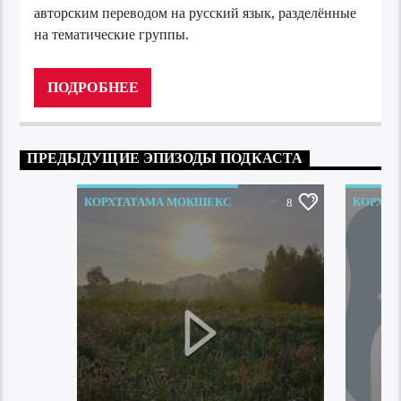
авторским переводом на русский язык, разделённые
на тематические группы.
Аудиоплеер
00:00
00:00
ПОДРОБНЕЕ
ПРЕДЫДУЩИЕ ЭПИЗОДЫ ПОДКАСТА
КОРХТАТАМА МОКШЕКС
КОРХТ
8