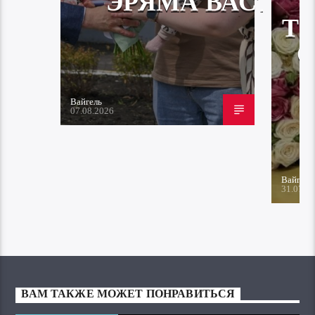
ЭРЯМА ВАСТА
Т
Вайгель
07.08.2026
Вайгель
31.07.2
ВАМ ТАКЖЕ МОЖЕТ ПОНРАВИТЬСЯ