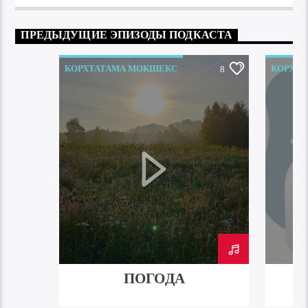
ПРЕДЫДУЩИЕ ЭПИЗОДЫ ПОДКАСТА
КОРХТАТАМА МОКШЕКС
КОРХТ
8
ПОГОДА