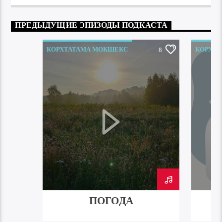
ПРЕДЫДУЩИЕ ЭПИЗОДЫ ПОДКАСТА
КОРХТАТАМА МОКШЕКС
КОРХТ
8
ПОГОДА