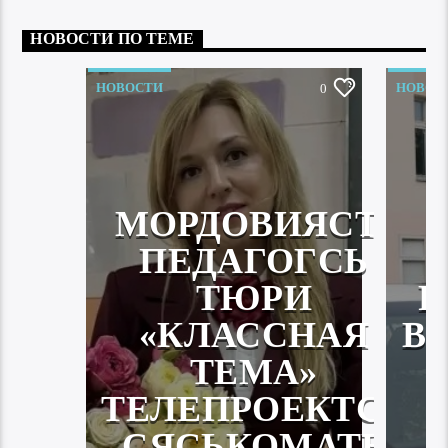
НОВОСТИ ПО ТЕМЕ
НОВОСТИ
НОВОС
0
МОРДОВИЯСТА
ПЕДАГОГСЬ
ТЮРИ
Р
«КЛАССНАЯ
В
ТЕМА»
ТЕЛЕПРОЕКТСА
СЯСЬКОМАТЬ