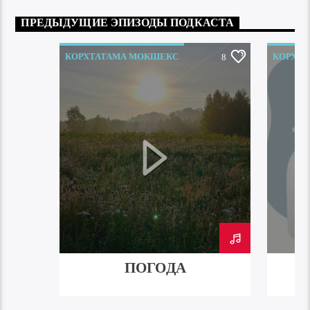
ПРЕДЫДУЩИЕ ЭПИЗОДЫ ПОДКАСТА
КОРХТАТАМА МОКШЕКС
КОРХТ
8
ПОГОДА