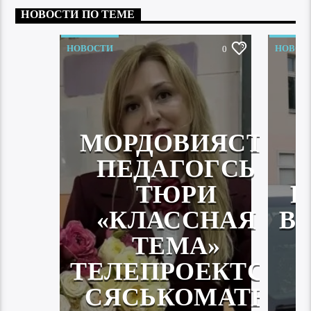
НОВОСТИ ПО ТЕМЕ
НОВОСТИ
НОВОС
0
МОРДОВИЯСТА
ПЕДАГОГСЬ
ТЮРИ
Р
«КЛАССНАЯ
В
ТЕМА»
ТЕЛЕПРОЕКТСА
СЯСЬКОМАТЬ